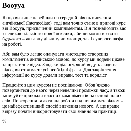
Booyya
Якщо ви лише перейшли на середній рівень вивчення
англійської (Intermediate), тоді вам точно стане в пригоді курс
від Booyya, присвячений компліментам. Він познайомить вас
з великою кількістю нової лексики, аби ви могли вразити
будь-кого – як гарну дівчину чи хлопця, так і суворого шефа
на роботі.
Аби вам було легше опанувати мистецтво створення
компліментів англійською мовою, до курсу ми додали цікаве
та практичне відео. Завдяки діалогу, який ведуть люди на
відео, ви отримаєте усі необхідні фрази. Для закріплення
інформації до курсу додали вправи, тест та вордліст.
Працюйте з цим курсом не поспішаючи. Обов’язково
повертайтеся до нього через невеликі проміжки часу, а також
записуйте приклади власних компліментів на основі нових
слів. Повторення та активна робота над новим матеріалом –
це найефективніший спосіб вивчення нового. А ще краще
відразу почати використовувати свої знання на практиці!
%