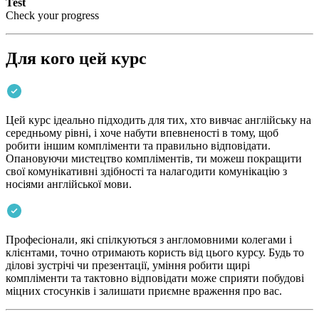
Test
Check your progress
Для кого цей курс
Цей курс ідеально підходить для тих, хто вивчає англійську на
середньому рівні, і хоче набути впевненості в тому, щоб
робити іншим компліменти та правильно відповідати.
Опановуючи мистецтво компліментів, ти можеш покращити
свої комунікативні здібності та налагодити комунікацію з
носіями англійської мови.
Професіонали, які спілкуються з англомовними колегами і
клієнтами, точно отримають користь від цього курсу. Будь то
ділові зустрічі чи презентації, уміння робити щирі
компліменти та тактовно відповідати може сприяти побудові
міцних стосунків і залишати приємне враження про вас.