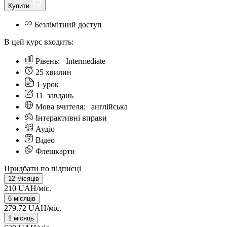
Купити
Безлімітний доступ
В цей курс входить:
Рівень:
Intermediate
25 хвилин
1 урок
11
завдань
Мова вчителя:
англійська
Інтерактивні вправи
Аудіо
Відео
Флешкарти
Придбати по підписці
12 місяців
210 UAH/міс.
6 місяців
279.72 UAH/міс.
1 місяць