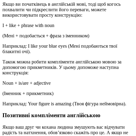
Якщо ви початківець в англійській мові, тоді щоб когось
похвалити чи підкреслити його переваги, можете
використовувати просту конструкцію:
I + like + phrase with noun
(Мені + подобається + фраза з іменником)
Наприклад:
I like your blue eyes (Мені подобаються твої
блакитні очі).
Також можна
робити компліменти англійською мовою за
допомогою прикметників. У цьому допоможе наступна
конструкція:
Noun + is/are + adjective
(Іменник + прикметник)
Наприклад:
Your figure is amazing (Твоя фігура неймовірна).
Позитивні
компліменти англійською
Якщо ваш друг чи кохана людина змушують вас відчувати
радість та натхнення, обов’язково скажіть про це. А якщо не