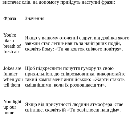
вистачає слів, на допомогу прийдуть наступні фрази:
Фраза
Значення
You're
Якщо у вашому оточенні є друг, від дзвінка якого
like a
завжди стає легше навіть за найгірших подій,
breath of
скажіть йому: «
Ти як ковток свіжого повітря».
fresh air
Jokes are
Щоб підкреслити почуття гумору та свою
funnier
прихильність до співрозмовника, використайте
when you
такий
комплімент англійською: «Жарти стають
tell them
смішнішими, коли їх розповідаєш ти».
You light
Якщо від присутності людини атмосфера стає
up our
світліше, скажіть їй «
Ти освітлюєш наш дім».
home