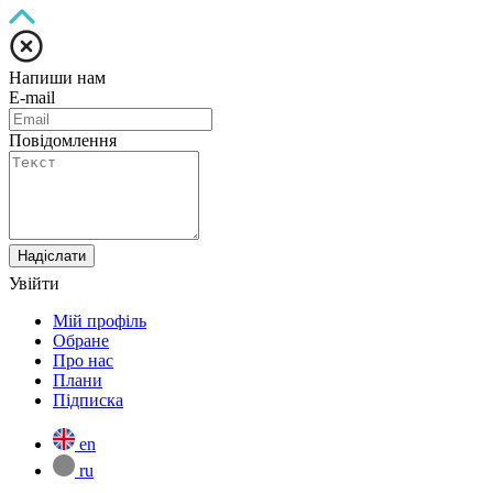
Напиши нам
E-mail
Повідомлення
Надіслати
Увійти
Мій профіль
Обране
Про нас
Плани
Підписка
en
ru