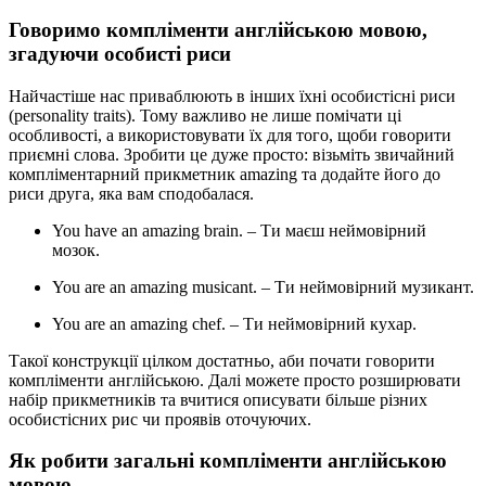
Говоримо
компліменти англійською мовою,
згадуючи особисті риси
Найчастіше нас приваблюють в інших їхні особистісні риси
(
personality traits). Тому важливо не лише помічати ці
особливості, а використовувати їх для того, щоби говорити
приємні слова. Зробити це дуже просто: візьміть звичайний
компліментарний прикметник amazing та додайте його до
риси друга, яка вам сподобалася.
You have an amazing brain. –
Ти маєш неймовірний
мозок.
You are an amazing musicant. –
Ти неймовірний музикант.
You are an amazing chef. –
Ти неймовірний кухар.
Такої конструкції цілком достатньо, аби почати говорити
компліменти англійською. Далі можете просто розширювати
набір прикметників та вчитися описувати більше різних
особистісних рис чи проявів оточуючих.
Як робити загальні компліменти англійською
мовою