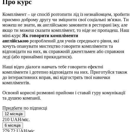
Про курс
Комплімент – це спосіб розтопити лід із незнайомцем, зробити
приємно доброму другу чи зміцнити свої соціальні зв'язки. Ти
можеш не знати, як англійською замовити в ресторані їжу, але
якщо ти можеш сказати комплімент, то ніде не пропадеш. Наш
міні-курс
Як говорити компліменти
англійською
розроблений для учнів середнього рівня, які
хочуть опанувати мистецтво говорити компліменти та
відповідати на них, як справжній джентльмен або справжня
леді (або принаймні прикидатися).
Наші відео діалоги навчать тебе говорити ефектні
компліменти і дотепно відповідати на них. Приготуйся також
до інтерактивних вправ, які відгострять твої навички
компліментів.
Освоюй корисні розмовні прийоми і ставай гуру комунікації
та душею компанії.
Придбати по підписці
12 місяців
210 UAH/міс.
6 місяців
279.72 UAH/міс.