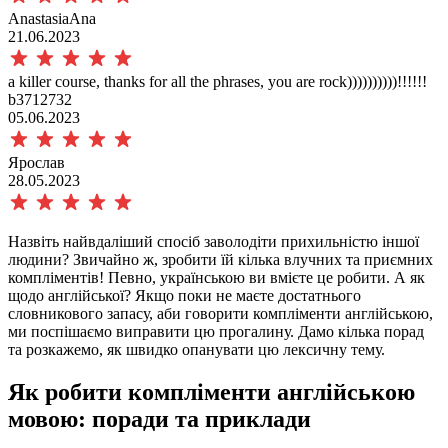
AnastasiaAna
21.06.2023
a killer course, thanks for all the phrases, you are rock))))))))))!!!!!!
b3712732
05.06.2023
Ярослав
28.05.2023
Назвіть найвдаліший спосіб заволодіти прихильністю іншої
людини? Звичайно ж, зробити їй кілька влучних та приємних
компліментів! Певно, українською ви вмієте це робити. А як
щодо англійської? Якщо поки не маєте достатнього
словникового запасу, аби говорити
компліменти англійською,
ми поспішаємо виправити цю прогалину. Дамо кілька порад
та розкажемо, як швидко опанувати цю лексичну тему.
Як робити компліменти англійською
мовою: поради та приклади