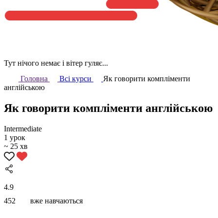
Тут нічого немає і вітер гуляє...
Головна
Всі курси
Як говорити компліменти
англійською
Як говорити компліменти англійською
Intermediate
1 урок
~ 25 хв
4.9
452
вже навчаються