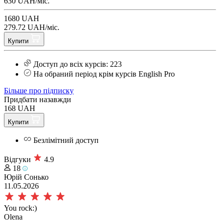
630 UAH/міс.
1680 UAH
279.72 UAH/міс.
Купити
Доступ до всіх курсів: 223
На обраний період крім курсів English Pro
Більше про підписку
Придбати назавжди
168 UAH
Купити
Безлімітний доступ
Відгуки
4.9
18
Юрій Сонько
11.05.2026
You rock:)
Olena