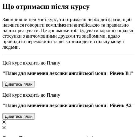
Що отримаєш після курсу
Закінчивши цей міні-курс, ти отримаєш необхідні фрази, щоб
навчитися говорити компліменти англійською та правильно
на них реагувати. Це допоможе тобі будувати хороші соціальні
стосунки з англомовними друзями та знайомими, вдало
проводити перемовини та легко знаходити спільну мову з
людьми.
Цей курс входить до Плану
"План для вивчення лексики англійської мови | Рівень В1
"
Дивитись план
Цей курс входить до Плану
"План для вивчення лексики англійської мови | Рівень A2
"
Дивитись план