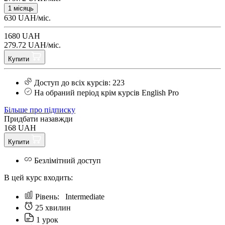
1 місяць
630 UAH/міс.
1680 UAH
279.72 UAH/міс.
Купити
Доступ до всіх курсів: 223
На обраний період крім курсів English Pro
Більше про підписку
Придбати назавжди
168 UAH
Купити
Безлімітний доступ
В цей курс входить:
Рівень:
Intermediate
25 хвилин
1 урок