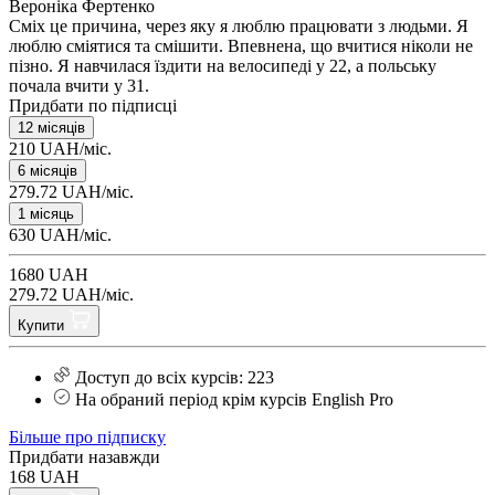
Вероніка Фертенко
Сміх це причина, через яку я люблю працювати з людьми. Я
люблю сміятися та смішити. Впевнена, що вчитися ніколи не
пізно. Я навчилася їздити на велосипеді у 22, а польську
почала вчити у 31.
Придбати по підписці
12 місяців
210 UAH/міс.
6 місяців
279.72 UAH/міс.
1 місяць
630 UAH/міс.
1680 UAH
279.72 UAH/міс.
Купити
Доступ до всіх курсів: 223
На обраний період крім курсів English Pro
Більше про підписку
Придбати назавжди
168 UAH