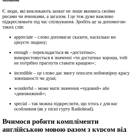
Є люди, які викликають захват не лише якимись своїми
рисами чи вчинками, а загалом. І це теж дуже важливо
підкреслювати під час спілкування. Зробіть це за допомогою
таких слів:
appreciate
– слово допомагає сказати, наскільки ви
цінуєте людину;
enough –
перекладається як «достатньо»,
використовується в значенні «ти достатньо хороша, тобі
не потрібно прагнути ставати кращою»;
incredible –
це слово дає змогу описати неймовірну красу
зовнішності чи душі;
wonderful –
може мати значення «чудовий» або
«дивовижний»;
special –
так можна підкреслити, що хтось є для вас
особливим (як у пісні гурту Radiohead).
Вчимося
робити компліменти
англійською мовою разом з курсом від