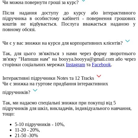
Чи можна повернути гроші за курс?
Після надання доступу до курсу або інтерактивного
підручника в особистому кабінеті - повернення грошових
коштів не відбувається. Послуга вважається наданою у
повному обсязі.
Чи є у вас знижки на курси для корпоративних клієнтів?
Так, для цього зв'яжіться з нами через форму зворотнього
зв'язку "Напиши нам" на
booyya.booyya@gmail.com
або через
сторінки соціальних мережах
Instagram
та
Facebook
.
Інтерактивні підручники Notes та 12 Tracks
Чи є знижка на гуртове придбання інтерактивних
підручників?
Так, ми надаємо спеціальні знижки при покупці від 5
підручників для шкіл, викладачів, індивідуального навчання,
тощо:
5-10 підручників - 10%,
11-20 - 20%,
21-50 -30%