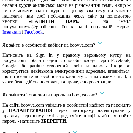
онлайн-курсів англійської мови на різноманітні теми. Якщо ж
ви не можете знайти курс на цікаву вам тему, ви можете
надіслати нам свої побажання через сайт за допомогою
кнопки
«НАПИШИ НАМ»
, на імейл
booyya.booyya@gmail.com
або в наші соціальній мережі
Instagram
і
Facebook
.
Як зайти в особистий кабінет на booyya.com?
Натисніть на Sign In у правому верхньому кутку на
booyya.com і оберіть один із способів входу: через Facebook,
Google або раніше створений логін та пароль. Якщо ви
користуєтесь декількома електронними адресами, впевніться,
що ви входите до особистого кабінету за тим самим e-mail, з
якого було здійснено оплату та проведено реєстрацію.
Як змінити/встановити пароль на booyya.com?
На сайті booyya.com увійдіть в особистий кабінет та перейдіть
у
НАЛАШТУВАННЯ
через піктограму налаштувань у
правому верхньому куті - редагуйте профіль або змінюйте
пароль - натисніть
ЗБЕРЕГТИ
.