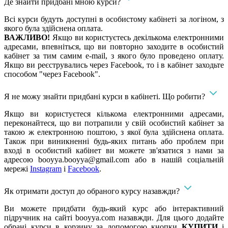
Де знайти придбані мною курси?
Всі курси будуть доступні в особистому кабінеті за логіном, з
якого була здійснена оплата.
ВАЖЛИВО!
Якщо ви користуєтесь декількома електронними
адресами, впевніться, що ви повторно заходите в особистий
кабінет за тим самим e-mail, з якого було проведено оплату.
Якщо ви реєструвались через Facebook, то і в кабінет заходьте
способом "через Facebook".
Я не можу знайти придбані курси в кабінеті. Що робити?
Якщо ви користуєтеся кількома електронними адресами,
переконайтеся, що ви потрапили у свій особистий кабінет за
такою ж електронною поштою, з якої була здійснена оплата.
Також при виникненні будь-яких питань або проблем при
вході в особистий кабінет ви можете зв'язатися з нами за
адресою
booyya.booyya@gmail.com
або в нашій соціальній
мережі
Instagram
і
Facebook
.
Як отримати доступ до обраного курсу назавжди?
Ви можете придбати будь-який курс або інтерактивний
підручник на сайті booyya.com назавжди. Для цього додайте
обрані курси в корзину за допомогою кнопки
КУПИТИ
і