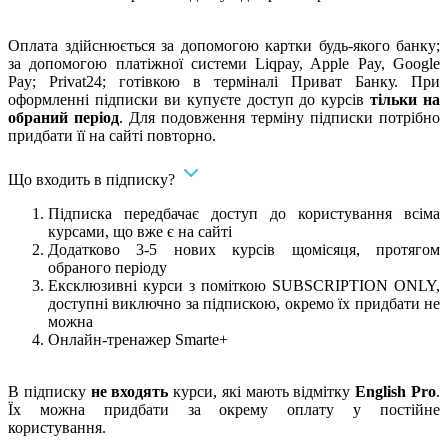
​Оплата здійснюється за допомогою картки будь-якого банку;
за допомогою платіжної системи Liqpay, Apple Pay, Google
Pay; Privat24; готівкою в терміналі Приват Банку. При
оформленні підписки ви купуєте доступ до курсів
тільки на
обраний період
. Для подовження терміну підписки потрібно
придбати її на сайті повторно.
Що входить в підписку?
Підписка передбачає доступ до користування всіма
курсами, що вже є на сайті
Додатково 3-5 нових курсів щомісяця, протягом
обраного періоду
Ексклюзивні курси з поміткою SUBSCRIPTION ONLY,
доступні виключно за підпискою, окремо їх придбати не
можна
Онлайн-тренажер Smarte+
​В підписку
не входять
курси, які мають відмітку
English Pro
.
Їх можна придбати за окрему оплату у постійне
користування.