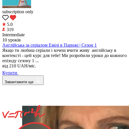
subscription only
5.0
319
Intermediate
10 уроків
Англійська за серіалом Емілі в Парижі | Сезон 1
Якщо ти любиш серіали і хочеш вчити живу англійську в
контексті - цей курс для тебе! Ми розробили уроки до кожного
епізоду сезону 1 ...
від
210
UAH/міс.
Купити
Завантажити ще