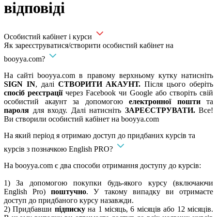
відповіді
Особистий кабінет і курси
Як зареєструватися/створити особистий кабінет на
booyya.com?
На сайті booyya.com в правому верхньому кутку натисніть
SIGN IN
, далі
СТВОРИТИ АКАУНТ.
Після цього оберіть
спосіб реєстрації
через Facebook чи Google або створіть свій
особистий акаунт за допомогою
електронної пошти
та
пароля
для входу. Далі натисніть
ЗАРЕЄСТРУВАТИ.
Все!
Ви створили особистий кабінет на booyya.com
На який період я отримаю доступ до придбаних курсів та
курсів з позначкою English PRO?
На booyya.com є два способи отримання доступу до курсів:
1) За допомогою покупки будь-якого курсу (включаючи
English Pro)
поштучно
. У такому випадку ви отримаєте
доступ до придбаного курсу назавжди.
2) Придбавши
підписку
на 1 місяць, 6 місяців або 12 місяців.