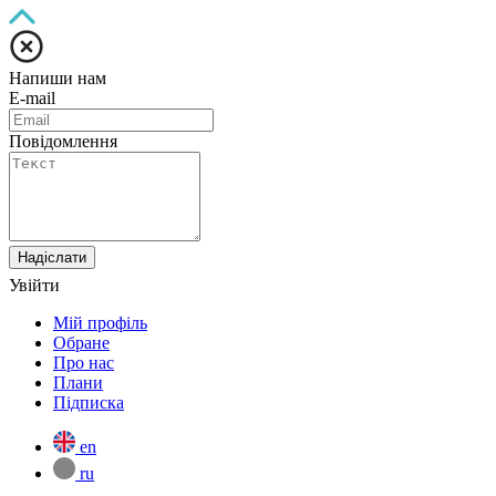
Напиши нам
E-mail
Повідомлення
Надіслати
Увійти
Мій профіль
Обране
Про нас
Плани
Підписка
en
ru