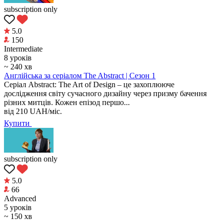
subscription only
5.0
150
Intermediate
8 уроків
~ 240 хв
Англійська за серіалом The Abstract | Сезон 1
Серіал Abstract: The Art of Design – це захоплююче
дослідження світу сучасного дизайну через призму бачення
різних митців. Кожен епізод першо...
від
210
UAH/міс.
Купити
subscription only
5.0
66
Аdvanced
5 уроків
~ 150 хв