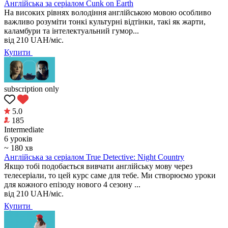
Англійська за серіалом Cunk on Earth
На високих рівнях володіння англійською мовою особливо
важливо розуміти тонкі культурні відтінки, такі як жарти,
каламбури та інтелектуальний гумор...
від
210
UAH/міс.
Купити
subscription only
5.0
185
Intermediate
6 уроків
~ 180 хв
Англійська за серіалом True Detective: Night Country
Якщо тобі подобається вивчати англійську мову через
телесеріали, то цей курс саме для тебе. Ми створюємо уроки
для кожного епізоду нового 4 сезону ...
від
210
UAH/міс.
Купити