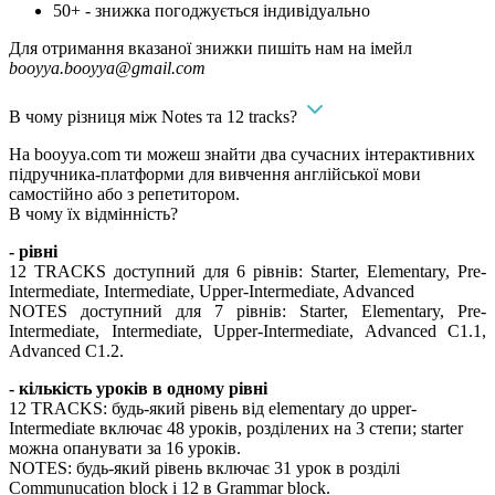
50+ - знижка погоджується індивідуально
Для отримання вказаної знижки пишіть нам на імейл
booyya.booyya@gmail.com
В чому різниця між Notes та 12 tracks?
На booyya.com ти можеш знайти два сучасних інтерактивних
підручника-платформи для вивчення англійської мови
самостійно або з репетитором.
В чому їх відмінність?
- рівні
12 TRACKS доступний для 6 рівнів: Starter, Elementary, Pre-
Intermediate, Intermediate, Upper-Intermediate, Advanced
NOTES доступний для 7 рівнів: Starter, Elementary, Pre-
Intermediate, Intermediate, Upper-Intermediate, Advanced C1.1,
Advanced C1.2.
- кількість уроків в одному рівні
12 TRACKS: будь-який рівень від elementary до upper-
Intermediate включає 48 уроків, розділених на 3 степи; starter
можна опанувати за 16 уроків.
NOTES: будь-який рівень включає 31 урок в розділі
Communucation block і 12 в Grammar block.