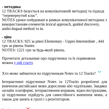
- методика
12 TRACKS базується на комунікативній методиці та підході
“перевернутий клаc”.
NOTES уроки побудовані в рамках комунікативної методики з
використанням елементів lexical approach, guided discovery,
audio-lingual method та ін.
- ціна
12 TRACKS: 925 за рівні Elementary - Upper-Intermediate , 444
грн за рівень Starter.
NOTES: 1221 грн за будь-який рівень.
Прочитати детальніше про підручники та їх порівняння
можна
у цій статті
.
Хто може займатися по підручникам Notes та 12 Tracks?
Інтерактивні підручники Notes та 12Tracks розроблені для
вивчення англійської мови дорослими або підлітками. Завдяки
онлайн платформі, інтерактивним вправам, відео-інструкціям,
ці підручники підійдуть для самостійного вивчення мови, а
також для занять в групі і з репетитором.