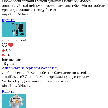
Обожнюєш серіали і мрієш дивитися новинки мовою
оригіналу? Тоді цей курс booyya саме для тебе. Ми розробили
уроки до кожного епізоду 3 сезон...
від
210
UAH/міс.
Купити
subscription only
5.0
318
Intermediate
16 уроків
Англійська за серіалом Wednesday
Любиш серіали? Хочеш без проблем дивитись серіали
англійською? Для тебе ми розробили курс до серіалу
Wednesday. До кожної серії на тебе чека...
від
210
UAH/міс.
Купити