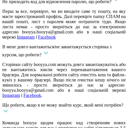
Не приходить код для відновлення паролю, що робити?
Перш за все, перевірте, чи ви вводите саме ту пошту, на яку
маєте зареєстрований профіль. Далі перевірте папку СПАМ на
вашій пошті, лист з паролем може потрапити туди. Якщо
листа немає - просто зверніться до нас за електронною
адресою
booyya.booyya@gmail.com
або в наші соціальній
мережі
Instagram
і
Facebook
В мене довго вантажиться/не завантажується сторінка з
курсом, що робити?
Сторінки сайту booyya.com можуть довго завантажуватись або
не вантажитись зовсім через перенавантаження вашого
браузера. Для нормальної роботи сайту очистіть кеш та файли-
кукіз у вашому браузері. Якщо після очистки кешу нічого не
змінилось - просто зверніться до нас за адресою
booyya.booyya@gmail.com
або в наші соціальній мережі
Instagram
і
Facebook
.
Що робити, якщо я не можу знайти курс, який мені потрібен?
Команда booyya щодня працює над створенням нових
актуальних курсів для вас і щомісяця на сайті з’являються 3-5