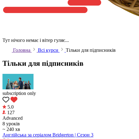
Тут нічого немає і вітер гуляє...
Головна
Всі курси
Тільки для підписників
Тільки для підписників
subscription only
5.0
127
Аdvanced
8 уроків
~ 240 хв
Англійська за серіалом Bridgerton | Сезон 3