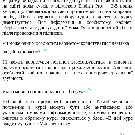
В цьому випадку ви отримаєте доступ до всіх наявних курсів
на сайті (крім курсів з відміткою English Pro) + 3-5 нових
курсів, що з’являються на сайті протягом місяця, на вибраний
період. Після завершення періоду підписки доступ до курсу
деактивується. Вся інформація в особистому кабінеті
зберігається, але доступ до неї може бути відновлений тільки
після продовження підписки.
Чи може одним особистим кабінетом користуватися декілька
людей одночасно?
Ні, кожен користувач повинен зареєструватися та створити
окремий особистий кабінет для проходження курсів. Але один
особистий кабінет працює на двох пристроях для вашої
зручності.
Якою мовою написані курси на booyya?
Всі наші курси присвячені вивченню англійської мови, але
пояснення в курсі можуть бути або англійською, або
українською мовами. Інформація про те, яка мова пояснень та
вчителя в обраному курсі, знаходиться у блоці «В цей курс
входить», пункт «Мова вчителя».