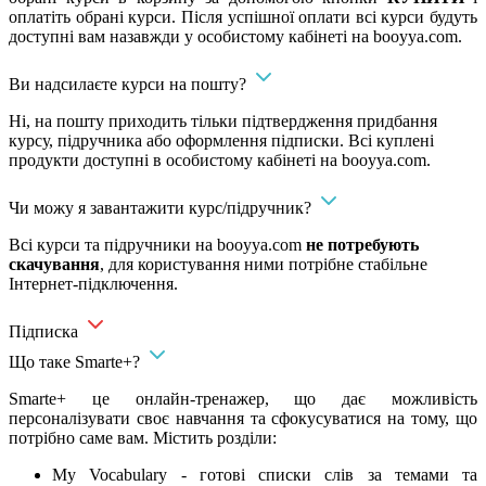
оплатіть обрані курси. Після успішної оплати всі курси будуть
доступні вам назавжди у особистому кабінеті на booyya.com.
Ви надсилаєте курси на пошту?
Ні, на пошту приходить тільки підтвердження придбання
курсу, підручника або оформлення підписки. Всі куплені
продукти доступні в особистому кабінеті на booyya.com.
Чи можу я завантажити курс/підручник?
Всі курси та підручники на booyya.com
не потребують
скачування
, для користування ними потрібне стабільне
Інтернет-підключення.
Підписка
Що таке Smarte+?
Smarte+ це онлайн-тренажер, що дає можливість
персоналізувати своє навчання та сфокусуватися на тому, що
потрібно саме вам. Містить розділи:
My Vocabulary - готові списки слів за темами та