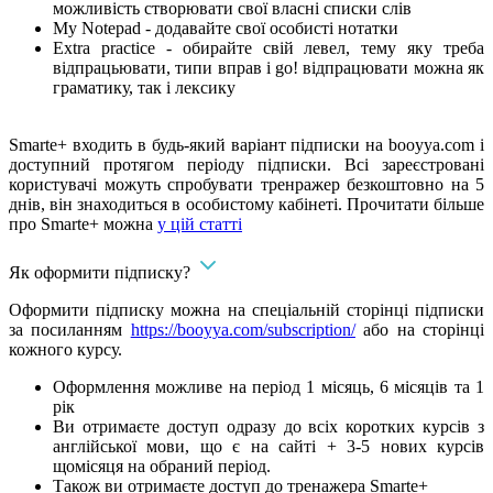
можливість створювати свої власні списки слів
My Notepad - додавайте свої особисті нотатки
Extra practice - обирайте свій левел, тему яку треба
відпрацьювати, типи вправ і go! відпрацювати можна як
граматику, так і лексику
Smarte+ входить в будь-який варіант підписки на booyya.com і
доступний протягом періоду підписки. Всі зареєстровані
користувачі можуть спробувати тренражер безкоштовно на 5
днів, він знаходиться в особистому кабінеті. Прочитати більше
про Smarte+ можна
у цій статті
Як оформити підписку?
Оформити підписку можна на спеціальній сторінці підписки
за посиланням
https://booyya.com/subscription/
або на сторінці
кожного курсу.
Оформлення можливе на період 1 місяць, 6 місяців та 1
рік
Ви отримаєте доступ одразу до всіх коротких курсів з
англійської мови, що є на сайті + 3-5 нових курсів
щомісяця на обраний період.
Також ви отримаєте доступ до тренажера Smarte+