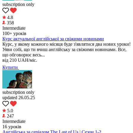
subscription only
4.8
358
Intermediate
100+ уроків
Курс актуальної англійської за свіжими новинами
Курс, у якому кожного місяця буде з'являтися два нових уроки!
Уяви собі, що ти вчиш англійську за свіжими новинами. Все,
що обговорює весь...
від
210
UAH/міс.
Купити
subscription only
updated 26.05.25
5.0
247
Intermediate
16 уроків
Англійська за серіалом The Last of Us | Сезон 1-2