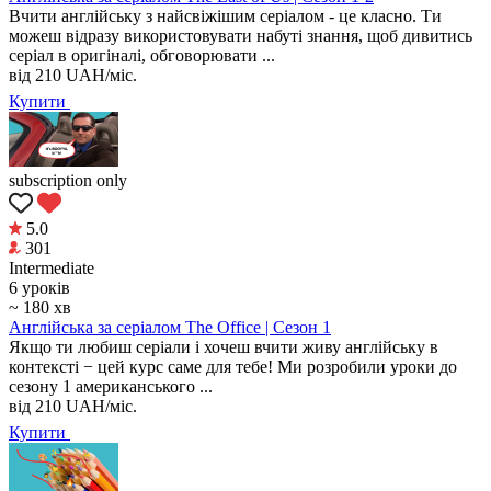
Вчити англійську з найсвіжішим серіалом - це класно. Ти
можеш відразу використовувати набуті знання, щоб дивитись
серіал в оригіналі, обговорювати ...
від
210
UAH/міс.
Купити
subscription only
5.0
301
Intermediate
6 уроків
~ 180 хв
Англійська за серіалом The Office | Сезон 1
Якщо ти любиш серіали і хочеш вчити живу англійську в
контексті − цей курс саме для тебе! Ми розробили уроки до
сезону 1 американського ...
від
210
UAH/міс.
Купити