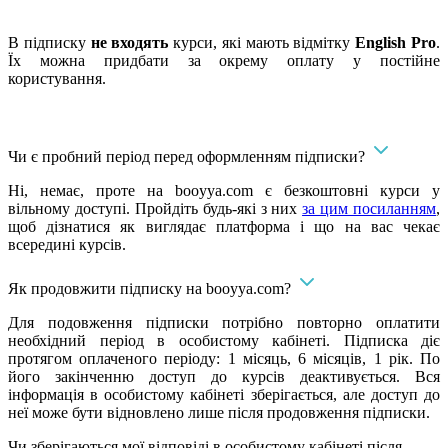
​В підписку
не входять
курси, які мають відмітку
English Pro
.
Їх можна придбати за окрему оплату у постійне
користування.
Чи є пробний період перед оформленням підписки?
Ні, немає, проте на booyya.com є безкоштовні курси у
вільному доступі. Пройдіть будь-які з них
за цим посиланням
,
щоб дізнатися як виглядає платформа і що на вас чекає
всередині курсів.
Як продовжити підписку на booyya.com?
Для подовження підписки потрібно повторно оплатити
необхідний період в особистому кабінеті. Підписка діє
протягом оплаченого періоду: 1 місяць, 6 місяців, 1 рік. По
його закінченню доступ до курсів деактивується. Вся
інформація в особистому кабінеті зберігається, але доступ до
неї може бути відновлено лише після продовження підписки.
Чи зберігаються мої відповіді в особистому кабінеті після