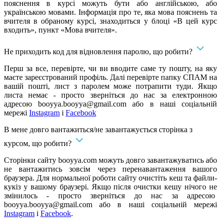
пояснення в курсі можуть бути або англійською, або
українською мовами. Інформація про те, яка мова пояснень та
вчителя в обраному курсі, знаходиться у блоці «В цей курс
входить», пункт «Мова вчителя».
Не приходить код для відновлення паролю, що робити?
Перш за все, перевірте, чи ви вводите саме ту пошту, на яку
маєте зареєстрований профіль. Далі перевірте папку СПАМ на
вашій пошті, лист з паролем може потрапити туди. Якщо
листа немає - просто зверніться до нас за електронною
адресою
booyya.booyya@gmail.com
або в наші соціальній
мережі
Instagram
і
Facebook
В мене довго вантажиться/не завантажується сторінка з
курсом, що робити?
Сторінки сайту booyya.com можуть довго завантажуватись або
не вантажитись зовсім через перенавантаження вашого
браузера. Для нормальної роботи сайту очистіть кеш та файли-
кукіз у вашому браузері. Якщо після очистки кешу нічого не
змінилось - просто зверніться до нас за адресою
booyya.booyya@gmail.com
або в наші соціальній мережі
Instagram
і
Facebook
.