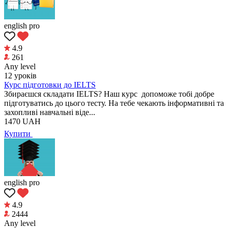
english pro
4.9
261
Any level
12 уроків
Курс підготовки до IELTS
Збираєшся складати IELTS? Наш курс допоможе тобі добре
підготуватись до цього тесту. На тебе чекають інформативні та
захопливі навчальні віде...
1470
UAH
Купити
english pro
4.9
2444
Any level