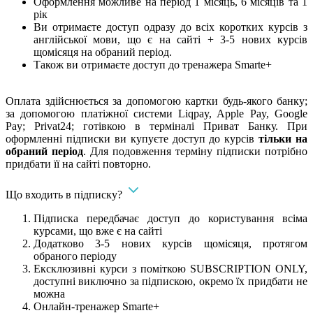
Оформлення можливе на період 1 місяць, 6 місяців та 1
рік
Ви отримаєте доступ одразу до всіх коротких курсів з
англійської мови, що є на сайті + 3-5 нових курсів
щомісяця на обраний період.
Також ви отримаєте доступ до тренажера Smarte+
​Оплата здійснюється за допомогою картки будь-якого банку;
за допомогою платіжної системи Liqpay, Apple Pay, Google
Pay; Privat24; готівкою в терміналі Приват Банку. При
оформленні підписки ви купуєте доступ до курсів
тільки на
обраний період
. Для подовження терміну підписки потрібно
придбати її на сайті повторно.
Що входить в підписку?
Підписка передбачає доступ до користування всіма
курсами, що вже є на сайті
Додатково 3-5 нових курсів щомісяця, протягом
обраного періоду
Ексклюзивні курси з поміткою SUBSCRIPTION ONLY,
доступні виключно за підпискою, окремо їх придбати не
можна
Онлайн-тренажер Smarte+