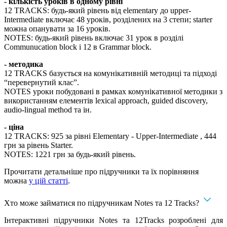
- кількість уроків в одному рівні
12 TRACKS: будь-який рівень від elementary до upper-
Intermediate включає 48 уроків, розділених на 3 степи; starter
можна опанувати за 16 уроків.
NOTES: будь-який рівень включає 31 урок в розділі
Communucation block і 12 в Grammar block.
- методика
12 TRACKS базується на комунікативній методиці та підході
“перевернутий клаc”.
NOTES уроки побудовані в рамках комунікативної методики з
використанням елементів lexical approach, guided discovery,
audio-lingual method та ін.
- ціна
12 TRACKS: 925 за рівні Elementary - Upper-Intermediate , 444
грн за рівень Starter.
NOTES: 1221 грн за будь-який рівень.
Прочитати детальніше про підручники та їх порівняння
можна
у цій статті
.
Хто може займатися по підручникам Notes та 12 Tracks?
Інтерактивні підручники Notes та 12Tracks розроблені для