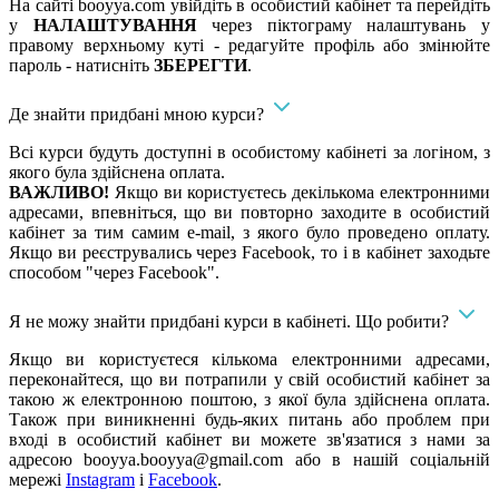
На сайті booyya.com увійдіть в особистий кабінет та перейдіть
у
НАЛАШТУВАННЯ
через піктограму налаштувань у
правому верхньому куті - редагуйте профіль або змінюйте
пароль - натисніть
ЗБЕРЕГТИ
.
Де знайти придбані мною курси?
Всі курси будуть доступні в особистому кабінеті за логіном, з
якого була здійснена оплата.
ВАЖЛИВО!
Якщо ви користуєтесь декількома електронними
адресами, впевніться, що ви повторно заходите в особистий
кабінет за тим самим e-mail, з якого було проведено оплату.
Якщо ви реєструвались через Facebook, то і в кабінет заходьте
способом "через Facebook".
Я не можу знайти придбані курси в кабінеті. Що робити?
Якщо ви користуєтеся кількома електронними адресами,
переконайтеся, що ви потрапили у свій особистий кабінет за
такою ж електронною поштою, з якої була здійснена оплата.
Також при виникненні будь-яких питань або проблем при
вході в особистий кабінет ви можете зв'язатися з нами за
адресою
booyya.booyya@gmail.com
або в нашій соціальній
мережі
Instagram
і
Facebook
.