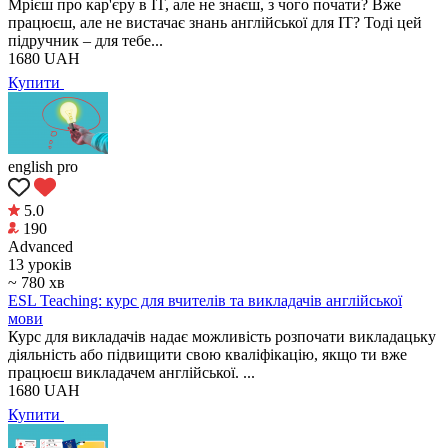
Мрієш про кар'єру в IT, але не знаєш, з чого почати? Вже
працюєш, але не вистачає знань англійської для IT? Тоді цей
підручник – для тебе...
1680
UAH
Купити
english pro
5.0
190
Аdvanced
13 уроків
~ 780 хв
ESL Teaching: курс для вчителів та викладачів англійської
мови
Курс для викладачів надає можливість розпочати викладацьку
діяльність або підвищити свою кваліфікацію, якщо ти вже
працюєш викладачем англійської. ...
1680
UAH
Купити