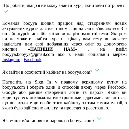
Що робити, якщо я не можу знайти курс, який мені потрібен?
Команда booyya щодня працює над створенням нових
актуальних курсів для вас і щомісяця на сайті з’являються 3-5
онлайн-курсів англійської мови на різноманітні теми. Якщо ж
ви не можете знайти курс на цікаву вам тему, ви можете
надіслати нам свої побажання через сайт за допомогою
кнопки
«НАПИШИ НАМ»
, на імейл
booyya.booyya@gmail.com
або в наші соціальній мережі
Instagram
і
Facebook
.
Як зайти в особистий кабінет на booyya.com?
Натисніть на Sign In у правому верхньому кутку на
booyya.com і оберіть один із способів входу: через Facebook,
Google або раніше створений логін та пароль. Якщо ви
користуєтесь декількома електронними адресами, впевніться,
що ви входите до особистого кабінету за тим самим e-mail, з
якого було здійснено оплату та проведено реєстрацію.
Як змінити/встановити пароль на booyya.com?