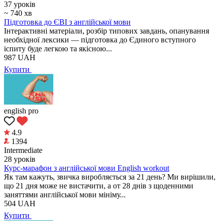
37 уроків
~ 740 хв
Підготовка до ЄВІ з англійської мови
Інтерактивні матеріали, розбір типових завдань, опанування
необхідної лексики — підготовка до Єдиного вступного
іспиту буде легкою та якісною...
987
UAH
Купити
english pro
4.9
1394
Intermediate
28 уроків
Курс-марафон з англійської мови English workout
Як там кажуть, звичка виробляється за 21 день? Ми вирішили,
що 21 дня може не вистачити, а от 28 днів з щоденними
заняттями англійської мови мініму...
504
UAH
Купити