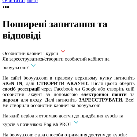
Очистити фільтр
Поширені запитання та
відповіді
Особистий кабінет і курси
Як зареєструватися/створити особистий кабінет на
booyya.com?
На сайті booyya.com в правому верхньому кутку натисніть
SIGN IN
, далі
СТВОРИТИ АКАУНТ.
Після цього оберіть
спосіб реєстрації
через Facebook чи Google або створіть свій
особистий акаунт за допомогою
електронної пошти
та
пароля
для входу. Далі натисніть
ЗАРЕЄСТРУВАТИ.
Все!
Ви створили особистий кабінет на booyya.com
На який період я отримаю доступ до придбаних курсів та
курсів з позначкою English PRO?
На booyya.com є два способи отримання доступу до курсів: