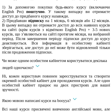
1) За допомогою покупки будь-якого курсу (включаючи
English Pro)
поштучно
. У такому випадку ви отримаєте
доступ до придбаного курсу назавжди.
2) Придбавши
підписку
на 1 місяць, 6 місяців або 12 місяців.
В цьому випадку ви отримаєте доступ до всіх наявних курсів
на сайті (крім курсів з відміткою English Pro) + 3-5 нових
курсів, що з’являються на сайті протягом місяця, на вибраний
період. Після завершення періоду підписки доступ до курсу
деактивується. Вся інформація в особистому кабінеті
зберігається, але доступ до неї може бути відновлений тільки
після продовження підписки.
Чи може одним особистим кабінетом користуватися декілька
людей одночасно?
Ні, кожен користувач повинен зареєструватися та створити
окремий особистий кабінет для проходження курсів. Але один
особистий кабінет працює на двох пристроях для вашої
зручності.
Якою мовою написані курси на booyya?
Всі наші курси присвячені вивченню англійської мови, але