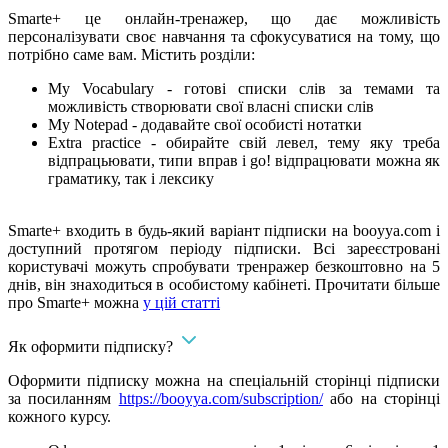
Smarte+ це онлайн-тренажер, що дає можливість
персоналізувати своє навчання та сфокусуватися на тому, що
потрібно саме вам. Містить розділи:
My Vocabulary - готові списки слів за темами та
можливість створювати свої власні списки слів
My Notepad - додавайте свої особисті нотатки
Extra practice - обирайте свій левел, тему яку треба
відпрацьювати, типи вправ і go! відпрацювати можна як
граматику, так і лексику
Smarte+ входить в будь-який варіант підписки на booyya.com і
доступний протягом періоду підписки. Всі зареєстровані
користувачі можуть спробувати тренражер безкоштовно на 5
днів, він знаходиться в особистому кабінеті. Прочитати більше
про Smarte+ можна
у цій статті
Як оформити підписку?
Оформити підписку можна на спеціальній сторінці підписки
за посиланням
https://booyya.com/subscription/
або на сторінці
кожного курсу.