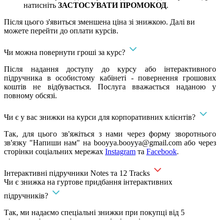
натисніть
ЗАСТОСУВАТИ ПРОМОКОД
.
Після цього з'явиться зменшена ціна зі знижкою. Далі ви
можете перейти до оплати курсів.
Чи можна повернути гроші за курс?
Після надання доступу до курсу або інтерактивного
підручника в особистому кабінеті - повернення грошових
коштів не відбувається. Послуга вважається наданою у
повному обсязі.
Чи є у вас знижки на курси для корпоративних клієнтів?
Так, для цього зв'яжіться з нами через форму зворотнього
зв'язку "Напиши нам" на
booyya.booyya@gmail.com
або через
сторінки соціальних мережах
Instagram
та
Facebook
.
Інтерактивні підручники Notes та 12 Tracks
Чи є знижка на гуртове придбання інтерактивних
підручників?
Так, ми надаємо спеціальні знижки при покупці від 5