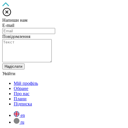
Напиши нам
E-mail
Повідомлення
Надіслати
Увійти
Мій профіль
Обране
Про нас
Плани
Підписка
en
ru