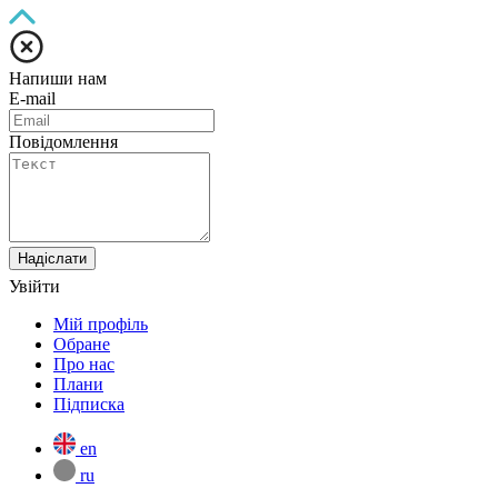
Напиши нам
E-mail
Повідомлення
Надіслати
Увійти
Мій профіль
Обране
Про нас
Плани
Підписка
en
ru