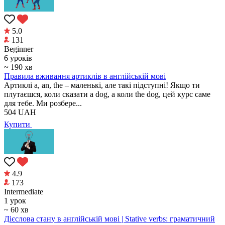
5.0
131
Beginner
6 уроків
~ 190 хв
Правила вживання артиклів в англійській мові
Артиклі a, an, the – маленькі, але такі підступні! Якщо ти
плутаєшся, коли сказати a dog, а коли the dog, цей курс саме
для тебе. Ми розбере...
504
UAH
Купити
4.9
173
Intermediate
1 урок
~ 60 хв
Дієслова стану в англійській мові | Stative verbs: граматичний