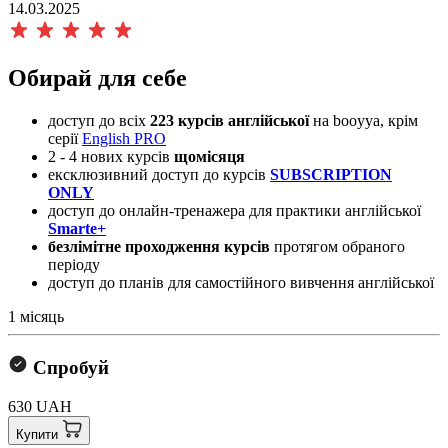
14.03.2025
Обирай для себе
доступ до всіх
223 курсів
англійської
на booyya, крім
серії
English PRO
​2 - 4 нових курсів
щомісяця
ексклюзивний доступ до курсів
SUBSCRIPTION
ONLY
доступ до онлайн-тренажера для практики англійської
Smarte+
безлімітне проходження курсів
протягом обраного
періоду
доступ до планів для самостійного вивчення англійської
1 місяць
Спробуй
630 UAH
Купити