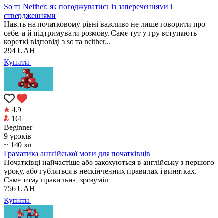
So та Neither: як погоджуватись із запереченнями і
ствердженнями
Навіть на початковому рівні важливо не лише говорити про
себе, а й підтримувати розмову. Саме тут у гру вступають
короткі відповіді з so та neither...
294
UAH
Купити
4.9
161
Beginner
9 уроків
~ 140 хв
Граматика англійської мови для початківців
Початківці найчастіше або закохуються в англійську з першого
уроку, або губляться в нескінченних правилах і винятках.
Саме тому правильна, зрозуміл...
756
UAH
Купити