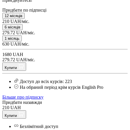
Приєднуйтесь!
Придбати по підписці
12 місяців
210 UAH/міс.
6 місяців
279.72 UAH/міс.
1 місяць
630 UAH/міс.
1680 UAH
279.72 UAH/міс.
Купити
Доступ до всіх курсів: 223
На обраний період крім курсів English Pro
Більше про підписку
Придбати назавжди
210 UAH
Купити
Безлімітний доступ