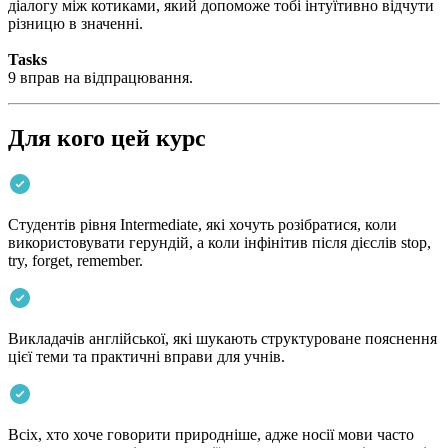
діалогу між котиками, який допоможе тобі інтуїтивно відчути
різницю в значенні.
Tasks
9 вправ на відпрацювання.
Для кого цей курс
Студентів рівня Intermediate, які хочуть розібратися, коли
використовувати герундій, а коли інфінітив після дієслів stop,
try, forget, remember.
Викладачів англійської, які шукають структуроване пояснення
цієї теми та практичні вправи для учнів.
Всіх, хто хоче говорити природніше, адже носії мови часто