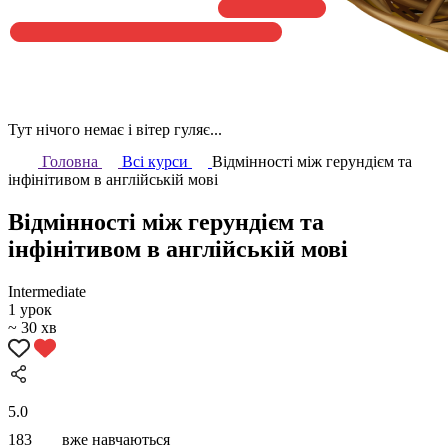
Тут нічого немає і вітер гуляє...
Головна
Всі курси
Відмінності між герундієм та
інфінітивом в англійській мові
Відмінності між герундієм та
інфінітивом в англійській мові
Intermediate
1 урок
~ 30 хв
5.0
183
вже навчаються