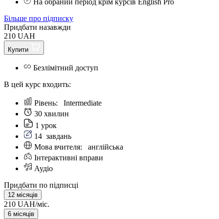
На обраний період крім курсів English Pro
Більше про підписку
Придбати назавжди
210 UAH
Купити
Безлімітний доступ
В цей курс входить:
Рівень:
Intermediate
30 хвилин
1 урок
14
завдань
Мова вчителя:
англійська
Інтерактивні вправи
Аудіо
Придбати по підписці
12 місяців
210 UAH/міс.
6 місяців