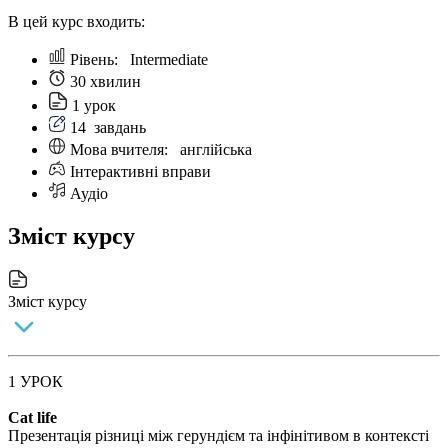
В цей курс входить:
Рівень:
Intermediate
30 хвилин
1 урок
14
завдань
Мова вчителя:
англійська
Інтерактивні вправи
Аудіо
Зміст курсу
Зміст курсу
1 УРОК
Cat life
Презентація різниці між герундієм та інфінітивом в контексті