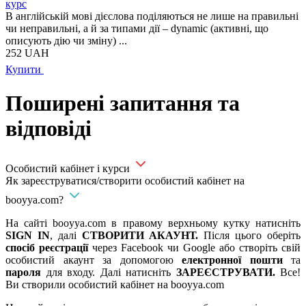
курс
В англійській мові дієслова поділяються не лише на правильні
чи неправильні, а й за типами дії – dynamic (активні, що
описують дію чи зміну) ...
252
UAH
Купити
Поширені запитання та
відповіді
Особистий кабінет і курси
Як зареєструватися/створити особистий кабінет на
booyya.com?
На сайті booyya.com в правому верхньому кутку натисніть
SIGN IN
, далі
СТВОРИТИ АКАУНТ.
Після цього оберіть
спосіб реєстрації
через Facebook чи Google або створіть свій
особистий акаунт за допомогою
електронної пошти
та
пароля
для входу. Далі натисніть
ЗАРЕЄСТРУВАТИ.
Все!
Ви створили особистий кабінет на booyya.com