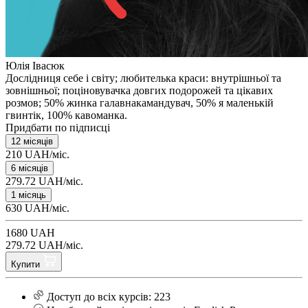
Юлія Івасюк
Дослідниця себе і світу; любителька краси: внутрішньої та
зовнішньої; поціновувачка довгих подорожей та цікавих
розмов; 50% жинка галавнакамандувач, 50% я маленькій
гвинтік, 100% кавоманка.
Придбати по підписці
12 місяців
210 UAH/міс.
6 місяців
279.72 UAH/міс.
1 місяць
630 UAH/міс.
1680 UAH
279.72 UAH/міс.
Купити
Доступ до всіх курсів: 223