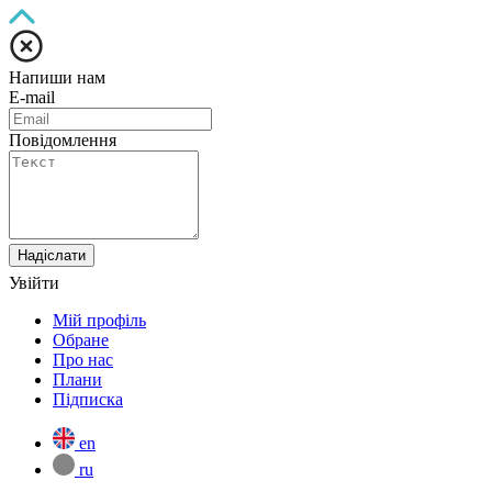
Напиши нам
E-mail
Повідомлення
Надіслати
Увійти
Мій профіль
Обране
Про нас
Плани
Підписка
en
ru