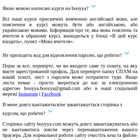
Якою мовою написані курси на booyya?
Всі наші курси присвячені вивченню англійської мови, але
пояснення в курсі можуть бути або англійською, або
українською мовами. Інформація про те, яка мова пояснень та
вчителя в обраному курсі, знаходиться у блоці «В цей курс
входить», пункт «Мова вчителя».
Не приходить код для відновлення паролю, що робити?
Перш за все, перевірте, чи ви вводите саме ту пошту, на яку
маєте зареєстрований профіль. Далі перевірте папку СПАМ на
вашій пошті, лист з паролем може потрапити туди. Якщо
листа немає - просто зверніться до нас за електронною
адресою
booyya.booyya@gmail.com
або в наші соціальній
мережі
Instagram
і
Facebook
В мене довго вантажиться/не завантажується сторінка з
курсом, що робити?
Сторінки сайту booyya.com можуть довго завантажуватись або
не вантажитись зовсім через перенавантаження вашого
браузера. Для нормальної роботи сайту очистіть кеш та файли-