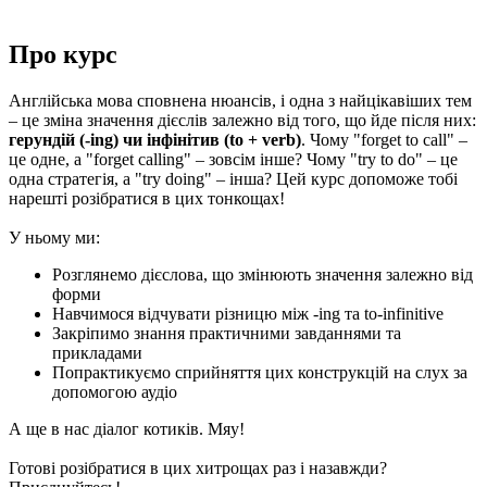
Про курс
Англійська мова сповнена нюансів, і одна з найцікавіших тем
– це зміна значення дієслів залежно від того, що йде після них:
герундій (-ing) чи інфінітив (to + verb)
. Чому "forget to call" –
це одне, а "forget calling" – зовсім інше? Чому "try to do" – це
одна стратегія, а "try doing" – інша? Цей курс допоможе тобі
нарешті розібратися в цих тонкощах!
У ньому ми:
Розглянемо дієслова, що змінюють значення залежно від
форми
Навчимося відчувати різницю між -ing та to-infinitive
Закріпимо знання практичними завданнями та
прикладами
Попрактикуємо сприйняття цих конструкцій на слух за
допомогою аудіо
А ще в нас діалог котиків. Мяу!
Готові розібратися в цих хитрощах раз і назавжди?