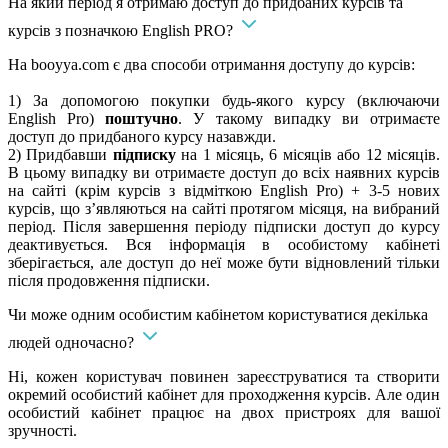
На який період я отримаю доступ до придбаних курсів та
курсів з позначкою English PRO?
На booyya.com є два способи отримання доступу до курсів:
1) За допомогою покупки будь-якого курсу (включаючи
English Pro)
поштучно
. У такому випадку ви отримаєте
доступ до придбаного курсу назавжди.
2) Придбавши
підписку
на 1 місяць, 6 місяців або 12 місяців.
В цьому випадку ви отримаєте доступ до всіх наявних курсів
на сайті (крім курсів з відміткою English Pro) + 3-5 нових
курсів, що з’являються на сайті протягом місяця, на вибраний
період. Після завершення періоду підписки доступ до курсу
деактивується. Вся інформація в особистому кабінеті
зберігається, але доступ до неї може бути відновлений тільки
після продовження підписки.
Чи може одним особистим кабінетом користуватися декілька
людей одночасно?
Ні, кожен користувач повинен зареєструватися та створити
окремий особистий кабінет для проходження курсів. Але один
особистий кабінет працює на двох пристроях для вашої
зручності.