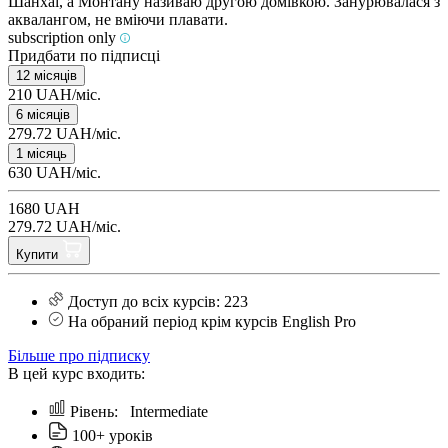
Шанхаї, а Монтану називаю другою домівкою. Занурювалася з
аквалангом, не вміючи плавати.
subscription only
Придбати по підписці
12 місяців
210 UAH/міс.
6 місяців
279.72 UAH/міс.
1 місяць
630 UAH/міс.
1680 UAH
279.72 UAH/міс.
Купити
Доступ до всіх курсів: 223
На обраний період крім курсів English Pro
Більше про підписку
В цей курс входить:
Рівень:
Intermediate
100+ уроків