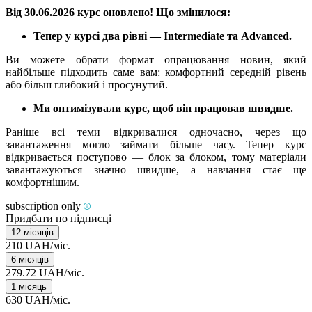
Від 30.06.2026 курс оновлено! Що змінилося:
Тепер у курсі два рівні — Intermediate та Advanced.
Ви можете обрати формат опрацювання новин, який
найбільше підходить саме вам: комфортний середній рівень
або більш глибокий і просунутий.
Ми оптимізували курс, щоб він працював швидше.
Раніше всі теми відкривалися одночасно, через що
завантаження могло займати більше часу. Тепер курс
відкривається поступово — блок за блоком, тому матеріали
завантажуються значно швидше, а навчання стає ще
комфортнішим.
subscription only
Придбати по підписці
12 місяців
210 UAH/міс.
6 місяців
279.72 UAH/міс.
1 місяць
630 UAH/міс.