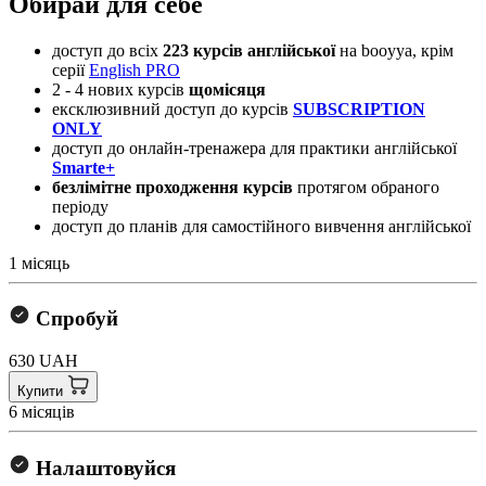
Обирай для себе
доступ до всіх
223 курсів
англійської
на booyya, крім
серії
English PRO
​2 - 4 нових курсів
щомісяця
ексклюзивний доступ до курсів
SUBSCRIPTION
ONLY
доступ до онлайн-тренажера для практики англійської
Smarte+
безлімітне проходження курсів
протягом обраного
періоду
доступ до планів для самостійного вивчення англійської
1 місяць
Спробуй
630 UAH
Купити
6 місяців
Налаштовуйся