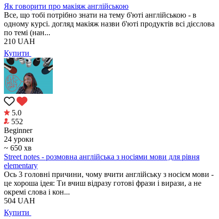
Як говорити про макіяж англійською
Все, що тобі потрібно знати на тему б'юті англійською - в
одному курсі. догляд макіяж назви б'юті продуктів всі дієслова
по темі (нан...
210
UAH
Купити
5.0
552
Beginner
24 уроки
~ 650 хв
Street notes - розмовна англійська з носіями мови для рівня
elementary
Ось 3 головні причини, чому вчити англійську з носієм мови -
це хороша ідея: Ти вчиш відразу готові фрази і вирази, а не
окремі слова і кон...
504
UAH
Купити