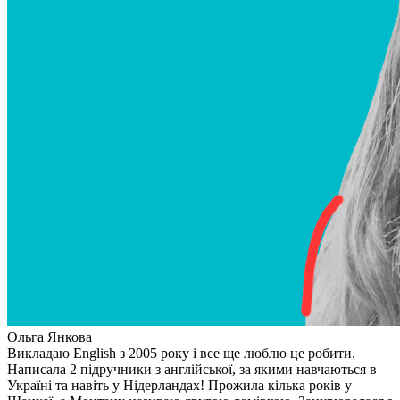
Ольга Янкова
Викладаю English з 2005 року і все ще люблю це робити.
Написала 2 підручники з англійської, за якими навчаються в
Україні та навіть у Нідерландах! Прожила кілька років у