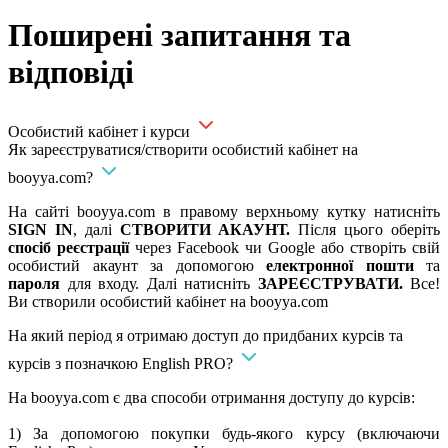
Поширені запитання та
відповіді
Особистий кабінет і курси
Як зареєструватися/створити особистий кабінет на
booyya.com?
На сайті booyya.com в правому верхньому кутку натисніть
SIGN IN
, далі
СТВОРИТИ АКАУНТ.
Після цього оберіть
спосіб реєстрації
через Facebook чи Google або створіть свій
особистий акаунт за допомогою
електронної пошти
та
пароля
для входу. Далі натисніть
ЗАРЕЄСТРУВАТИ.
Все!
Ви створили особистий кабінет на booyya.com
На який період я отримаю доступ до придбаних курсів та
курсів з позначкою English PRO?
На booyya.com є два способи отримання доступу до курсів:
1) За допомогою покупки будь-якого курсу (включаючи