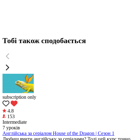
Тобі також сподобається
subscription only
4.8
153
Intermediate
7 уроків
Англійська за серіалом House of the Dragon | Сезон 1
Любиш вчити англійську за серіалами? Тоді цей курс точно