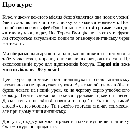
Про курс
Курс, у якому кожного місяця буде з'являтися два нових уроки!
Уяви собі, що ти вчиш англійську за свіжими новинами. Все,
що обговорює весь фейсбук, інстаграм та твітер саме сьогодні
- в твоєму уроці курсу Hot Topics. Вчи цікаву лексику та фрази
які стосуються актуальних подій та опановуй англійську через
контексти.
Ми обираємо найгарячіші та найцікавіші новини і готуємо для
тебе урок: текст, вправи, список нових актуальних слів. Це
ексклюзивний курс для підписників booyya.
Наразі він вже
містить більше 100 уроків!
Цей курс допоможе тобі поліпшувати свою англійську
регулярно та не пропускати уроки. Адже ми обіцяємо тобі - ти
будеш чекати на новий урок, як на чергову серію улюбленого
серіалу. Вчити слова за такими уроками цікаво і легко.
Дізнаватись про світові новини та події в Україні у такий
спосіб - супер корисно. Ти начебто гортаєш стрічку соцмереж,
але при цьому вчиш англійську.
Доступ до курсу можна отримати тільки купивши підписку.
Окремо курс не продається.