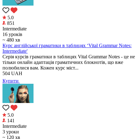
5.0
851
Intermediate
16 уроків
~ 480 хв
Курс англійської граматики в таблицях ‘Vital Grammar Notes:
Intermediate'
Серія курсів граматики в таблицях Vital Grammar Notes - це не
тільки онлайн адаптація граматичних блокнотів, що вже
полюбилися вам. Кожен курс міст...
504
UAH
Купити
5.0
141
Intermediate
3 уроки
~ 120 хв