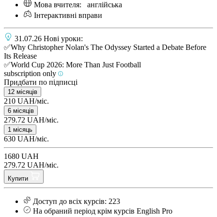
Мова вчителя:
англійська
Інтерактивні вправи
31.07.26 Нові уроки:
✅Why Christopher Nolan's The Odyssey Started a Debate Before
Its Release
✅World Cup 2026: More Than Just Football
subscription only
Придбати по підписці
12 місяців
210 UAH/міс.
6 місяців
279.72 UAH/міс.
1 місяць
630 UAH/міс.
1680 UAH
279.72 UAH/міс.
Купити
Доступ до всіх курсів: 223
На обраний період крім курсів English Pro