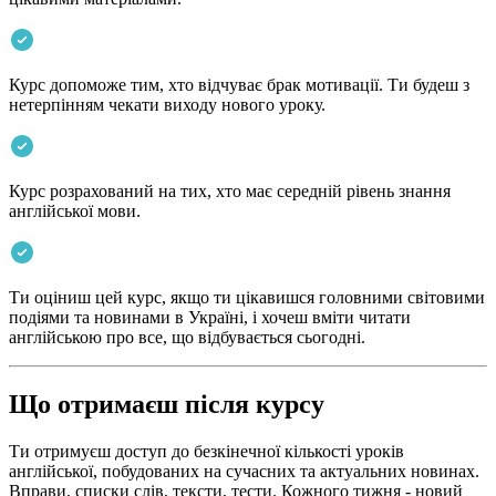
Курс допоможе тим, хто відчуває брак мотивації. Ти будеш з
нетерпінням чекати виходу нового уроку.
Курс розрахований на тих, хто має середній рівень знання
англійської мови.
Ти оціниш цей курс, якщо ти цікавишся головними світовими
подіями та новинами в Україні, і хочеш вміти читати
англійською про все, що відбувається сьогодні.
Що отримаєш після курсу
Ти отримуєш доступ до безкінечної кількості уроків
англійської, побудованих на сучасних та актуальних новинах.
Вправи, списки слів, тексти, тести. Кожного тижня - новий