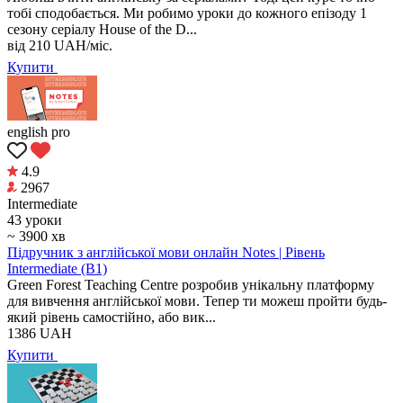
тобі сподобається. Ми робимо уроки до кожного епізоду 1
сезону серіалу House of the D...
від
210
UAH/міс.
Купити
english pro
4.9
2967
Intermediate
43 уроки
~ 3900 хв
Підручник з англійської мови онлайн Notes | Рівень
Intermediate (В1)
Green Forest Teaching Centre розробив унікальну платформу
для вивчення англійської мови. Тепер ти можеш пройти будь-
який рівень самостійно, або вик...
1386
UAH
Купити