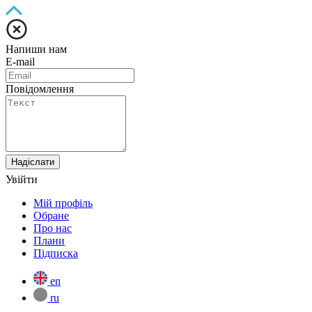
Напиши нам
E-mail
Повідомлення
Надіслати
Увійти
Мій профіль
Обране
Про нас
Плани
Підписка
en
ru