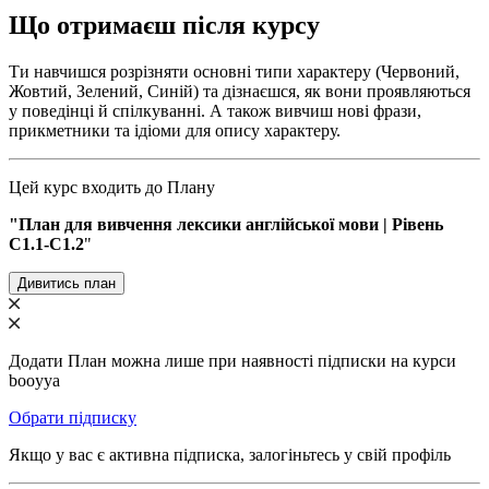
Що отримаєш після курсу
Ти навчишся розрізняти основні типи характеру (Червоний,
Жовтий, Зелений, Синій) та дізнаєшся, як вони проявляються
у поведінці й спілкуванні. А також вивчиш нові фрази,
прикметники та ідіоми для опису характеру.
Цей курс входить до Плану
"План для вивчення лексики англійської мови | Рівень
С1.1-C1.2
"
Дивитись план
Додати План можна лише при наявності підписки на курси
booyya
Обрати підписку
Якщо у вас є активна підписка, залогіньтесь у свій профіль