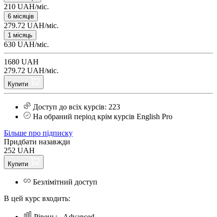
210 UAH/міс.
6 місяців
279.72 UAH/міс.
1 місяць
630 UAH/міс.
1680 UAH
279.72 UAH/міс.
Купити
Доступ до всіх курсів: 223
На обраний період крім курсів English Pro
Більше про підписку
Придбати назавжди
252 UAH
Купити
Безлімітний доступ
В цей курс входить:
Рівень:
Аdvanced