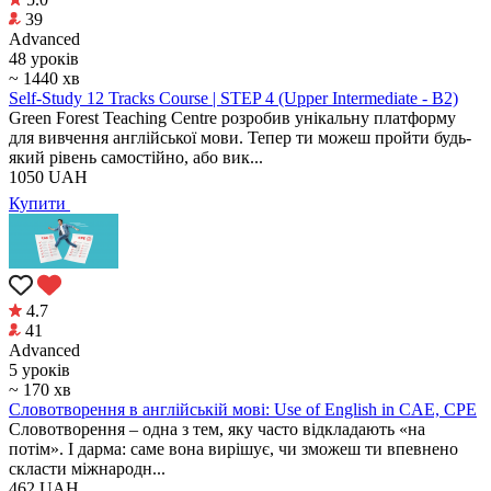
39
Аdvanced
48 уроків
~ 1440 хв
Self-Study 12 Tracks Course | STEP 4 (Upper Intermediate - B2)
Green Forest Teaching Centre розробив унікальну платформу
для вивчення англійської мови. Тепер ти можеш пройти будь-
який рівень самостійно, або вик...
1050
UAH
Купити
4.7
41
Аdvanced
5 уроків
~ 170 хв
Cловотворення в англійській мові: Use of English in CAE, CPE
Словотворення – одна з тем, яку часто відкладають «на
потім». І дарма: саме вона вирішує, чи зможеш ти впевнено
скласти міжнародн...
462
UAH