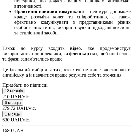
поведінки, що додасть вашим навичкам англійської
витонченості.
Практичні навички комунікації
– цей курс допоможе
краще розуміти колег та співробітників, а також
ефективно комунікувати з представниками різних
особистісних типів, використовуючи підходящі лексичні
та стилістичні засоби.
Також до курсу входить
відео
, яке продемонструє
використання нової лексики, та
флешкартки
, щоб нові слова
та фрази запам'ятались краще.
Це ідеальний вибір для тих, хто хоче не лише вдосконалити
англійську, а й навчитися краще розуміти себе та оточення.
Придбати по підписці
12 місяців
210 UAH/міс.
6 місяців
279.72 UAH/міс.
1 місяць
630 UAH/міс.
1680 UAH