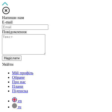
Напиши нам
E-mail
Повідомлення
Надіслати
Увійти
Мій профіль
Обране
Про нас
Плани
Підписка
en
ru