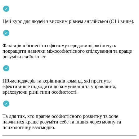
Цей курс для людей з високим рівнем англійської (С1 і вище).
Фахівців в бізнесі та офісному середовищі, які хочуть
покращити навички міжособистісного спілкування та краще
розуміти своїх колег.
HR-менеджерів та керівників команд, які прагнуть
ефективніше підходити до комунікації та управління,
враховуючи різні типи особистості.
Та для тих, хто прагне особистісного розвитку та хоче
навчитися краще розуміти себе та інших через мовну та
психологічну взаємодію.