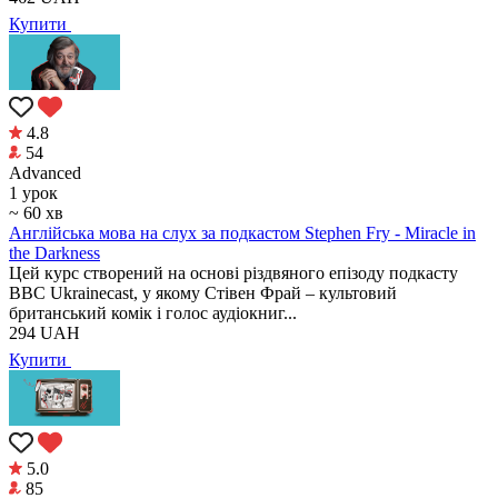
Купити
4.8
54
Аdvanced
1 урок
~ 60 хв
Англійська мова на слух за подкастом Stephen Fry - Miracle in
the Darkness
Цей курс створений на основі різдвяного епізоду подкасту
BBC Ukrainecast, у якому Стівен Фрай – культовий
британський комік і голос аудіокниг...
294
UAH
Купити
5.0
85