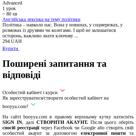
Аdvanced
1 урок
~ 80 хв
Англійська лексика на тему політики
Політика – навколо нас. Вона у новинах, у соцмережах, у
розмовах із друзями чи колегами. І щоб не залишатися
осторонь, важливо знати ключову ...
294
UAH
Купити
Поширені запитання та
відповіді
Особистий кабінет і курси
Як зареєструватися/створити особистий кабінет на
booyya.com?
На сайті booyya.com в правому верхньому кутку натисніть
SIGN IN
, далі
СТВОРИТИ АКАУНТ.
Після цього оберіть
спосіб реєстрації
через Facebook чи Google або створіть свій
особистий акаунт за допомогою
електронної пошти
та