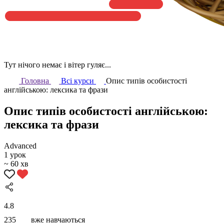
Тут нічого немає і вітер гуляє...
Головна
Всі курси
Опис типів особистості
англійською: лексика та фрази
Опис типів особистості англійською:
лексика та фрази
Аdvanced
1 урок
~ 60 хв
4.8
235
вже навчаються