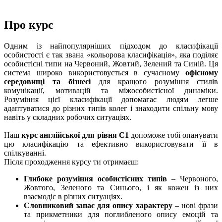
Про курс
Одним із найпопулярніших підходом до класифікації
особистості є так звана «кольорова класифікація», яка поділяє
особистісні типи на Червоний, Жовтий, Зелений та Синій. Ця
система широко використовується в сучасному
офісному
середовищі та бізнесі
для кращого розуміння стилів
комунікації, мотивацій та міжособистісної динаміки.
Розуміння цієї класифікації допомагає людям легше
адаптуватися до різних типів колег і знаходити спільну мову
навіть у складних робочих ситуаціях.
Наш
курс англійської для рівня С1
допоможе тобі опанувати
цю класифікацію та ефективно використовувати її в
спілкуванні.
Після проходження курсу ти отримаєш:
Глибоке розуміння особистісних типів
– Червоного,
Жовтого, Зеленого та Синього, і як кожен із них
взаємодіє в різних ситуаціях.
Словниковий запас для опису характеру
– нові фрази
та прикметники для поглибленого опису емоцій та