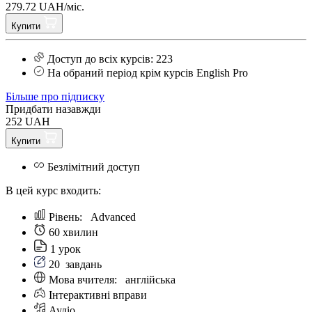
279.72 UAH/міс.
Купити
Доступ до всіх курсів: 223
На обраний період крім курсів English Pro
Більше про підписку
Придбати назавжди
252 UAH
Купити
Безлімітний доступ
В цей курс входить:
Рівень:
Аdvanced
60 хвилин
1 урок
20
завдань
Мова вчителя:
англійська
Інтерактивні вправи
Аудіо