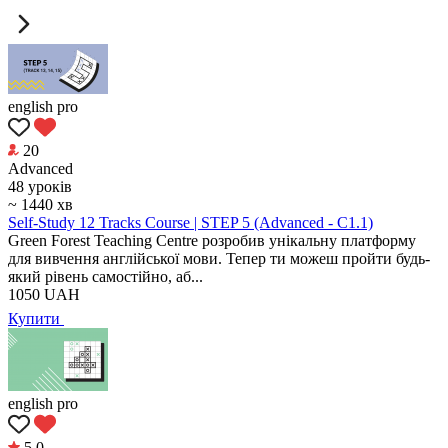
english pro
20
Аdvanced
48 уроків
~ 1440 хв
Self-Study 12 Tracks Course | STEP 5 (Advanced - C1.1)
Green Forest Teaching Centre розробив унікальну платформу
для вивчення англійської мови. Тепер ти можеш пройти будь-
який рівень самостійно, аб...
1050
UAH
Купити
english pro
5.0