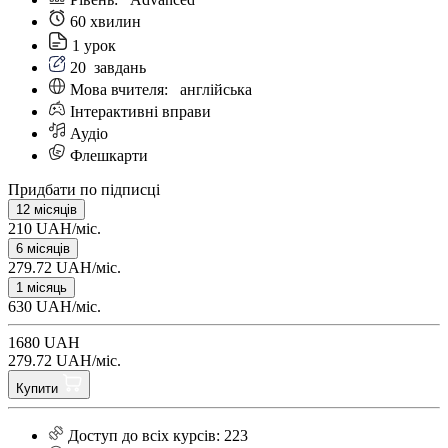
60 хвилин
1 урок
20
завдань
Мова вчителя:
англійська
Інтерактивні вправи
Аудіо
Флешкарти
Придбати по підписці
12 місяців
210 UAH/міс.
6 місяців
279.72 UAH/міс.
1 місяць
630 UAH/міс.
1680 UAH
279.72 UAH/міс.
Купити
Доступ до всіх курсів: 223