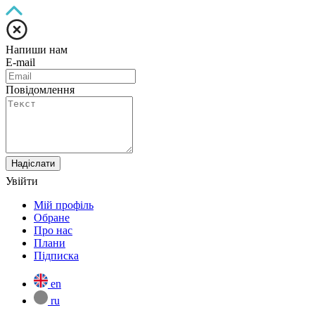
Напиши нам
E-mail
Повідомлення
Надіслати
Увійти
Мій профіль
Обране
Про нас
Плани
Підписка
en
ru