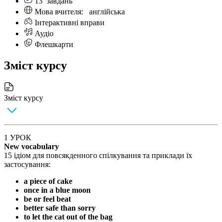
13
завдань
Мова вчителя:
англійська
Інтерактивні вправи
Аудіо
Флешкарти
Зміст курсу
Зміст курсу
1 УРОК
New vocabulary
15 ідіом для повсякденного спілкування та приклади їх
застосування:
a piece of cake
once in a blue moon
be or feel beat
better safe than sorry
to let the cat out of the bag