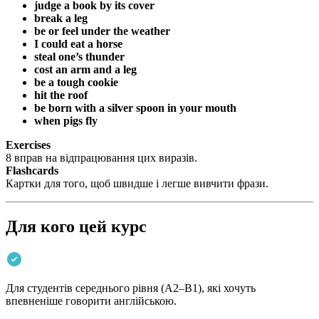
judge a book by its cover
break a leg
be or feel under the weather
I could eat a horse
steal one’s thunder
cost an arm and a leg
be a tough cookie
hit the roof
be born with a silver spoon in your mouth
when pigs fly
Exercises
8 вправ на відпрацювання цих виразів.
Flashcards
Картки для того, щоб швидше і легше вивчити фрази.
Для кого цей курс
Для студентів середнього рівня (A2–B1), які хочуть
впевненіше говорити англійською.