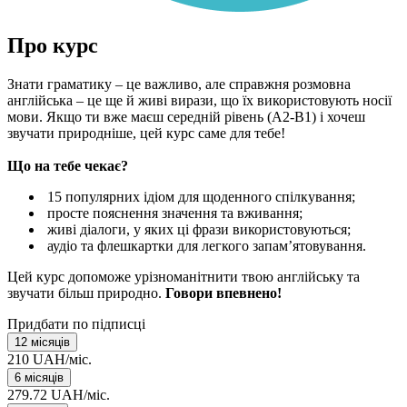
Про курс
Знати граматику – це важливо, але справжня розмовна
англійська – це ще й живі вирази, що їх використовують носії
мови. Якщо ти вже маєш середній рівень (А2-В1) і хочеш
звучати природніше, цей курс саме для тебе!
Що на тебе чекає?
15 популярних ідіом для щоденного спілкування;
просте пояснення значення та вживання;
живі діалоги, у яких ці фрази використовуються;
аудіо та флешкартки для легкого запам’ятовування.
Цей курс допоможе урізноманітнити твою англійську та
звучати більш природно.
Говори впевнено!
Придбати по підписці
12 місяців
210 UAH/міс.
6 місяців
279.72 UAH/міс.