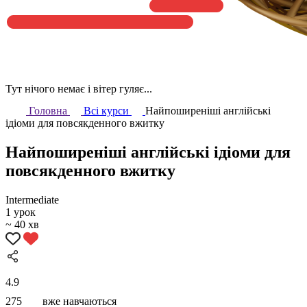
Тут нічого немає і вітер гуляє...
Головна
Всі курси
Найпоширеніші англійські
ідіоми для повсякденного вжитку
Найпоширеніші англійські ідіоми для
повсякденного вжитку
Intermediate
1 урок
~ 40 хв
4.9
275
вже навчаються