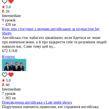
5.0
26
Intermediate
9 уроків
~ 420 хв
Курс про стосунки з людьми англійською за подкастом Jay
Shetty
Англійська стає набагато цікавішою, коли йдеться не лише
про вивчення мови, а й про відкриття себе та розуміння людей
навколо вас. Саме тому цей ку...
672
UAH
Купити
5.0
60
Intermediate
7 уроків
~ 365 хв
Повсякденна англійська з Late night shows
Підручники навчають правилам, але справжня англійська