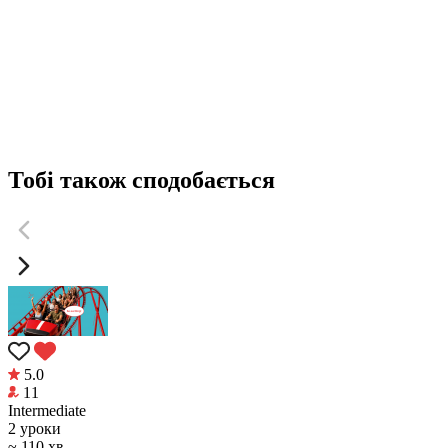
Тобі також сподобається
5.0
11
Intermediate
2 уроки
~ 110 хв