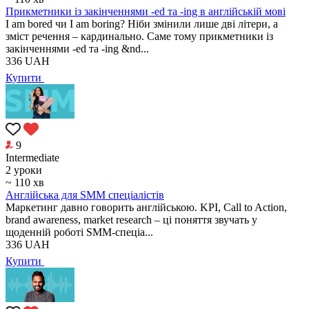
Прикметники із закінченнями -ed та -ing в англійській мові
I am bored чи I am boring? Ніби змінили лише дві літери, а
зміст речення – кардинально. Саме тому прикметники із
закінченнями -ed та -ing &nd...
336
UAH
Купити
9
Intermediate
2 уроки
~ 110 хв
Англійська для SMM спеціалістів
Маркетинг давно говорить англійською. KPI, Call to Action,
brand awareness, market research – ці поняття звучать у
щоденній роботі SMM-спеціа...
336
UAH
Купити