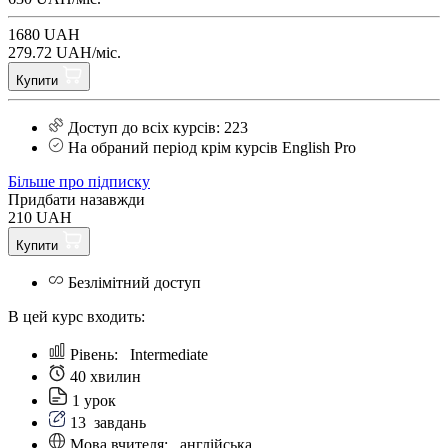
1680 UAH
279.72 UAH/міс.
Купити
Доступ до всіх курсів: 223
На обраний період крім курсів English Pro
Більше про підписку
Придбати назавжди
210 UAH
Купити
Безлімітний доступ
В цей курс входить:
Рівень:
Intermediate
40 хвилин
1 урок
13
завдань
Мова вчителя:
англійська