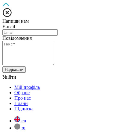
Напиши нам
E-mail
Повідомлення
Надіслати
Увійти
Мій профіль
Обране
Про нас
Плани
Підписка
en
ru