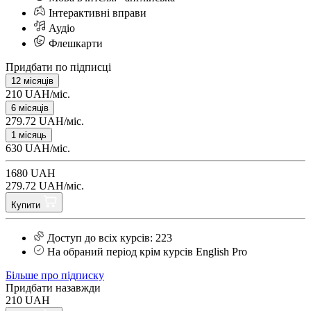
Інтерактивні вправи
Аудіо
Флешкарти
Придбати по підписці
12 місяців
210 UAH/міс.
6 місяців
279.72 UAH/міс.
1 місяць
630 UAH/міс.
1680 UAH
279.72 UAH/міс.
Купити
Доступ до всіх курсів: 223
На обраний період крім курсів English Pro
Більше про підписку
Придбати назавжди
210 UAH