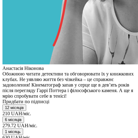
Анастасія Ніконова
Обожнюю читати детективи та обговорювати їх у книжкових
клубах. Не уявляю життя без чізкейка – це справжнє
задоволення! Кінематограф запав у серце ще в дев’ять років
після перегляду Гаррі Поттера і філософського каменя. А ще я
мрію спробувати себе в тенісі!
Придбати по підписці
12 місяців
210 UAH/міс.
6 місяців
279.72 UAH/міс.
1 місяць
630 UAH/міс.