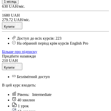
1 місяць
630 UAH/міс.
1680 UAH
279.72 UAH/міс.
Купити
Доступ до всіх курсів: 223
На обраний період крім курсів English Pro
Більше про підписку
Придбати назавжди
210 UAH
Купити
Безлімітний доступ
В цей курс входить:
Рівень:
Intermediate
40 хвилин
1 урок