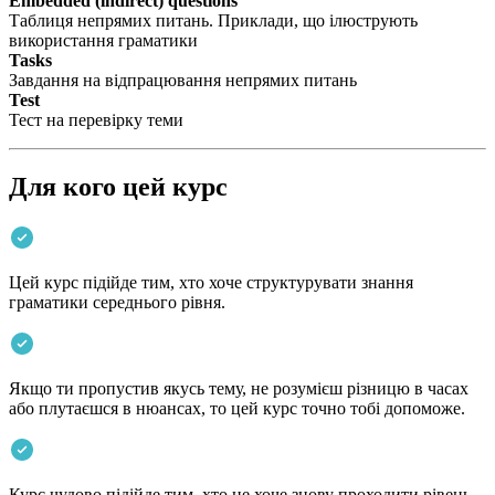
Embedded (indirect) questions
Таблиця непрямих питань. Приклади, що ілюструють
використання граматики
Tasks
Завдання на відпрацювання непрямих питань
Test
Тест на перевірку теми
Для кого цей курс
Цей курс підійде тим, хто хоче структурувати знання
граматики середнього рівня.
Якщо ти пропустив якусь тему, не розумієш різницю в часах
або плутаєшся в нюансах, то цей курс точно тобі допоможе.
Курс чудово підійде тим, хто не хоче знову проходити рівень