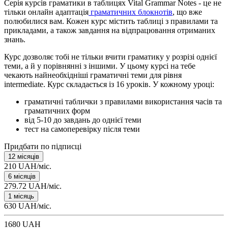
Серія курсів граматики в таблицях Vital Grammar Notes - це не
тільки онлайн адаптація
граматичних блокнотів
, що вже
полюбилися вам. Кожен курс містить таблиці з правилами та
прикладами, а також завдання на відпрацювання отриманих
знань.
Курс дозволяє тобі не тільки вчити граматику у розрізі однієї
теми, а й у порівнянні з іншими. У цьому курсі на тебе
чекають найнеобхідніші граматичні теми для рівня
intermediate. Курс складається із 16 уроків. У кожному уроці:
граматичні таблички з правилами використання часів та
граматичних форм
від 5-10 до завдань до однієї теми
тест на самоперевірку після теми
Придбати по підписці
12 місяців
210 UAH/міс.
6 місяців
279.72 UAH/міс.
1 місяць
630 UAH/міс.
1680 UAH