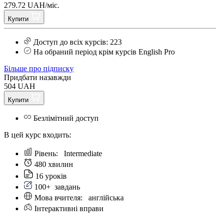
279.72 UAH/міс.
Купити
Доступ до всіх курсів: 223
На обраний період крім курсів English Pro
Більше про підписку
Придбати назавжди
504 UAH
Купити
Безлімітний доступ
В цей курс входить:
Рівень:
Intermediate
480 хвилин
16 уроків
100+
завдань
Мова вчителя:
англійська
Інтерактивні вправи