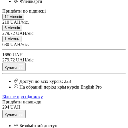
Флешкарти
Придбати по підписці
12 місяців
210 UAH/міс.
6 місяців
279.72 UAH/міс.
1 місяць
630 UAH/міс.
1680 UAH
279.72 UAH/міс.
Купити
Доступ до всіх курсів: 223
На обраний період крім курсів English Pro
Більше про підписку
Придбати назавжди
294 UAH
Купити
Безлімітний доступ