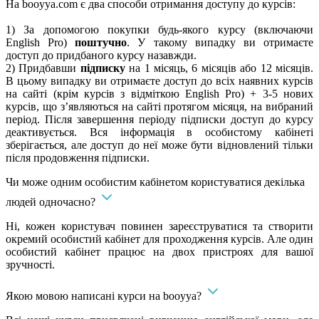
На booyya.com є два способи отримання доступу до курсів:
1) За допомогою покупки будь-якого курсу (включаючи
English Pro)
поштучно
. У такому випадку ви отримаєте
доступ до придбаного курсу назавжди.
2) Придбавши
підписку
на 1 місяць, 6 місяців або 12 місяців.
В цьому випадку ви отримаєте доступ до всіх наявних курсів
на сайті (крім курсів з відміткою English Pro) + 3-5 нових
курсів, що з’являються на сайті протягом місяця, на вибраний
період. Після завершення періоду підписки доступ до курсу
деактивується. Вся інформація в особистому кабінеті
зберігається, але доступ до неї може бути відновлений тільки
після продовження підписки.
Чи може одним особистим кабінетом користуватися декілька
людей одночасно?
Ні, кожен користувач повинен зареєструватися та створити
окремий особистий кабінет для проходження курсів. Але один
особистий кабінет працює на двох пристроях для вашої
зручності.
Якою мовою написані курси на booyya?