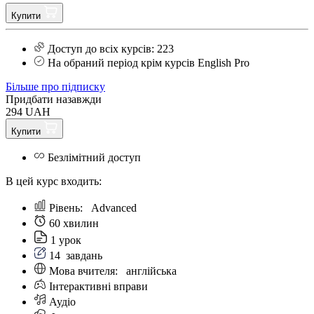
Купити
Доступ до всіх курсів: 223
На обраний період крім курсів English Pro
Більше про підписку
Придбати назавжди
294 UAH
Купити
Безлімітний доступ
В цей курс входить:
Рівень:
Аdvanced
60 хвилин
1 урок
14
завдань
Мова вчителя:
англійська
Інтерактивні вправи
Аудіо