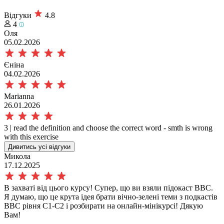
Відгуки
4.8
4
Оля
05.02.2026
Єніна
04.02.2026
Marianna
26.01.2026
3 | read the definition and choose the correct word - smth is wrong
with this exercise
Дивитись усі відгуки
Микола
17.12.2025
В захваті від цього курсу! Супер, що ви взяли підокаст ВВС.
Я думаю, що це крута ідея брати вічно-зелені теми з подкастів
ВВС рівня С1-С2 і розбирати на онлайн-мінікурсі! Дякую
Вам!