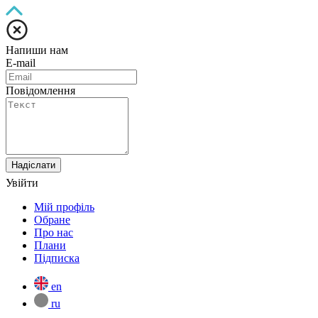
Напиши нам
E-mail
Повідомлення
Надіслати
Увійти
Мій профіль
Обране
Про нас
Плани
Підписка
en
ru