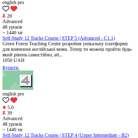
english pro
20
Аdvanced
48 уроків
~ 1440 хв
Self-Study 12 Tracks Course | STEP 5 (Advanced - C1.1)
Green Forest Teaching Centre розробив унікальну платформу
для вивчення англійської мови. Тепер ти можеш пройти будь-
який рівень самостійно, аб...
1050
UAH
Купити
english pro
5.0
39
Аdvanced
48 уроків
~ 1440 хв
Self-Study 12 Tracks Course | STEP 4 (Upper Intermediate - B2)