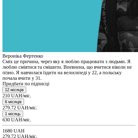
Вероніка Фертенко
Сміх це причина, через яку я люблю працювати з людьми. Я
люблю сміятися та смішити. Впевнена, що вчитися ніколи не
пізно. Я навчилася їздити на велосипеді у 22, а польську
почала вчити у 31.
Придбати по підписці
12 місяців
210 UAH/міс.
6 місяців
279.72 UAH/міс.
1 місяць
630 UAH/міс.
1680 UAH
279.72 UAH/міс.