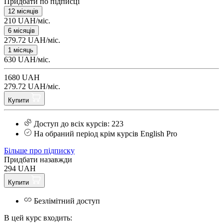
Придбати по підписці
12 місяців
210 UAH/міс.
6 місяців
279.72 UAH/міс.
1 місяць
630 UAH/міс.
1680 UAH
279.72 UAH/міс.
Купити
Доступ до всіх курсів: 223
На обраний період крім курсів English Pro
Більше про підписку
Придбати назавжди
294 UAH
Купити
Безлімітний доступ
В цей курс входить: