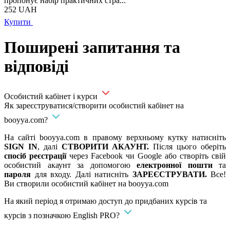
пропонує набір практичних стра...
252
UAH
Купити
Поширені запитання та
відповіді
Особистий кабінет і курси
Як зареєструватися/створити особистий кабінет на
booyya.com?
На сайті booyya.com в правому верхньому кутку натисніть
SIGN IN
, далі
СТВОРИТИ АКАУНТ.
Після цього оберіть
спосіб реєстрації
через Facebook чи Google або створіть свій
особистий акаунт за допомогою
електронної пошти
та
пароля
для входу. Далі натисніть
ЗАРЕЄСТРУВАТИ.
Все!
Ви створили особистий кабінет на booyya.com
На який період я отримаю доступ до придбаних курсів та
курсів з позначкою English PRO?