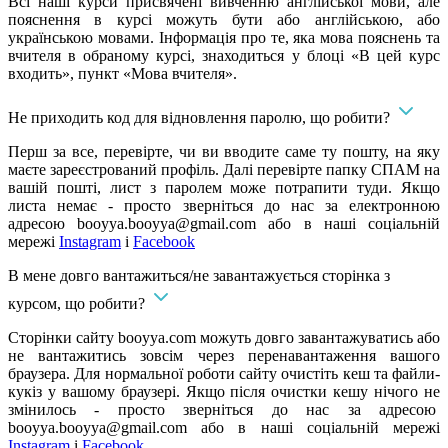
Всі наші курси присвячені вивченню англійської мови, але
пояснення в курсі можуть бути або англійською, або
українською мовами. Інформація про те, яка мова пояснень та
вчителя в обраному курсі, знаходиться у блоці «В цей курс
входить», пункт «Мова вчителя».
Не приходить код для відновлення паролю, що робити?
Перш за все, перевірте, чи ви вводите саме ту пошту, на яку
маєте зареєстрований профіль. Далі перевірте папку СПАМ на
вашій пошті, лист з паролем може потрапити туди. Якщо
листа немає - просто зверніться до нас за електронною
адресою
booyya.booyya@gmail.com
або в наші соціальній
мережі
Instagram
і
Facebook
В мене довго вантажиться/не завантажується сторінка з
курсом, що робити?
Сторінки сайту booyya.com можуть довго завантажуватись або
не вантажитись зовсім через перенавантаження вашого
браузера. Для нормальної роботи сайту очистіть кеш та файли-
кукіз у вашому браузері. Якщо після очистки кешу нічого не
змінилось - просто зверніться до нас за адресою
booyya.booyya@gmail.com
або в наші соціальній мережі
Instagram
і
Facebook
.