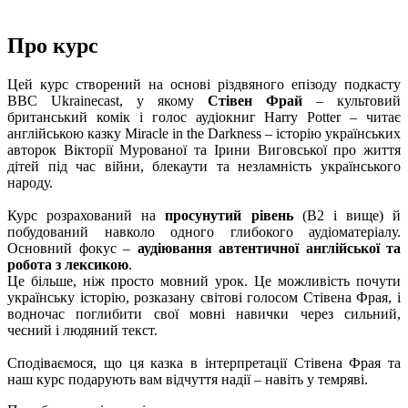
Про курс
Цей курс створений на основі різдвяного епізоду подкасту
BBC Ukrainecast, у якому
Стівен Фрай
– культовий
британський комік і голос аудіокниг Harry Potter – читає
англійською казку Miracle in the Darkness – історію українських
авторок Вікторії Мурованої та Ірини Виговської про життя
дітей під час війни, блекаути та незламність українського
народу.
Курс розрахований на
просунутий рівень
(B2 і вище) й
побудований навколо одного глибокого аудіоматеріалу.
Основний фокус –
аудіювання автентичної англійської та
робота з лексикою
.
Це більше, ніж просто мовний урок. Це можливість почути
українську історію, розказану світові голосом Стівена Фрая, і
водночас поглибити свої мовні навички через сильний,
чесний і людяний текст.
Сподіваємося, що ця казка в інтерпретації Стівена Фрая та
наш курс подарують вам відчуття надії – навіть у темряві.