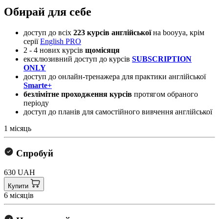
Обирай для себе
доступ до всіх
223 курсів
англійської
на booyya, крім
серії
English PRO
​2 - 4 нових курсів
щомісяця
ексклюзивний доступ до курсів
SUBSCRIPTION
ONLY
доступ до онлайн-тренажера для практики англійської
Smarte+
безлімітне проходження курсів
протягом обраного
періоду
доступ до планів для самостійного вивчення англійської
1 місяць
Спробуй
630 UAH
Купити
6 місяців