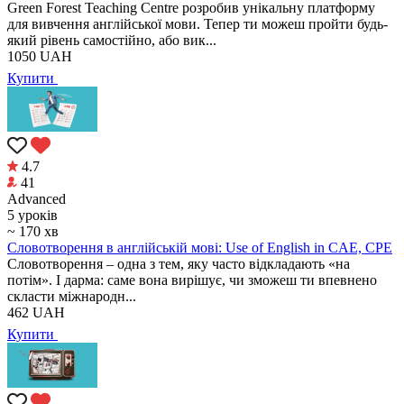
Green Forest Teaching Centre розробив унікальну платформу
для вивчення англійської мови. Тепер ти можеш пройти будь-
який рівень самостійно, або вик...
1050
UAH
Купити
4.7
41
Аdvanced
5 уроків
~ 170 хв
Cловотворення в англійській мові: Use of English in CAE, CPE
Словотворення – одна з тем, яку часто відкладають «на
потім». І дарма: саме вона вирішує, чи зможеш ти впевнено
скласти міжнародн...
462
UAH
Купити