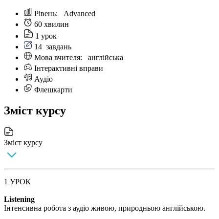
Рівень:
Аdvanced
60 хвилин
1 урок
14
завдань
Мова вчителя:
англійська
Інтерактивні вправи
Аудіо
Флешкарти
Зміст курсу
Зміст курсу
1 УРОК
Listening
Інтенсивна робота з аудіо живою, природньою англійською.