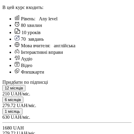
В цей курс входить:
Рівень:
Any level
80 хвилин
10 уроків
70
завдань
Мова вчителя:
англійська
Інтерактивні вправи
Аудіо
Відео
Флешкарти
Придбати по підписці
12 місяців
210 UAH/міс.
6 місяців
279.72 UAH/міс.
1 місяць
630 UAH/міс.
1680 UAH
279.72 UAH/міс.