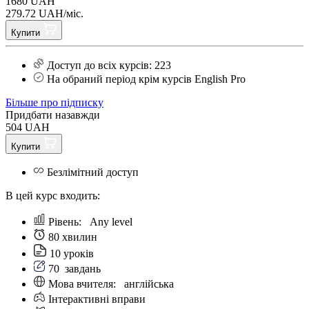
1680 UAH
279.72 UAH/міс.
Купити
Доступ до всіх курсів: 223
На обраний період крім курсів English Pro
Більше про підписку
Придбати назавжди
504 UAH
Купити
Безлімітний доступ
В цей курс входить:
Рівень:
Any level
80 хвилин
10 уроків
70
завдань
Мова вчителя:
англійська
Інтерактивні вправи