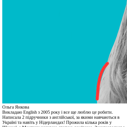
Ольга Янкова
Викладаю English з 2005 року і все ще люблю це робити.
Написала 2 підручники з англійської, за якими навчаються в
Україні та навіть у Нідерландах! Прожила кілька років у