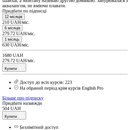
Шанхаї, а Монтану називаю другою домівкою. Занурювалася з
аквалангом, не вміючи плавати.
Придбати по підписці
12 місяців
210 UAH/міс.
6 місяців
279.72 UAH/міс.
1 місяць
630 UAH/міс.
1680 UAH
279.72 UAH/міс.
Купити
Доступ до всіх курсів: 223
На обраний період крім курсів English Pro
Більше про підписку
Придбати назавжди
504 UAH
Купити
Безлімітний доступ