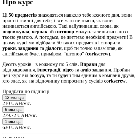
Про курс
Ці
50 предметів
знаходяться навколо тебе кожного дня, вони
прості і звичні для тебе, і все ж ти не знаєш, як вони
називаються англійською. Такі найуживаніші слова, як
подовжувач
,
черпак
або
штопор
можуть залишитись поза
твоєю увагою. А погодься, це життєво необхідні предмети! В
цьому курсі ми відібрали 50 таких предметів і створили
уроки
,
завдання
та
діалоги
, щоб ти точно запам'ятав, як
англійською буде, приміром, “штопор” (
corkscrew
).
Десять уроків - в кожному по 5 слів.
Вправи
для
відпрацювання,
ілюстрації
,
відео
та
аудіо
завдання. Пройди
цей курс від booyya, та ти будеш тим єдиним в компанії друзів,
хто знає, як на відпочинку попросити у сусідів
corkscrew
.
Придбати по підписці
12 місяців
210 UAH/міс.
6 місяців
279.72 UAH/міс.
1 місяць
630 UAH/міс.