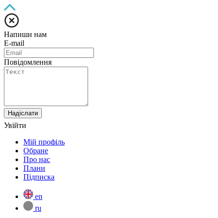
Напиши нам
E-mail
Повідомлення
Надіслати
Увійти
Мій профіль
Обране
Про нас
Плани
Підписка
en
ru