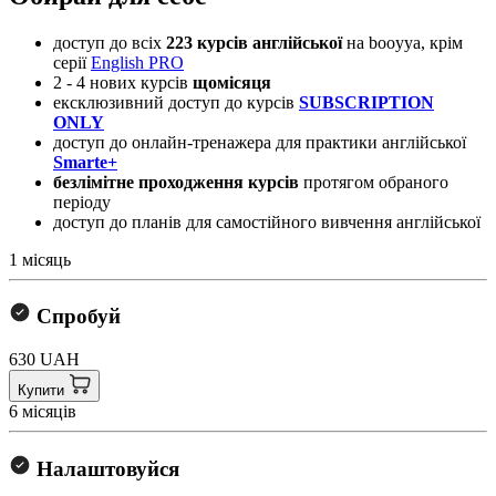
доступ до всіх
223 курсів
англійської
на booyya, крім
серії
English PRO
​2 - 4 нових курсів
щомісяця
ексклюзивний доступ до курсів
SUBSCRIPTION
ONLY
доступ до онлайн-тренажера для практики англійської
Smarte+
безлімітне проходження курсів
протягом обраного
періоду
доступ до планів для самостійного вивчення англійської
1 місяць
Спробуй
630 UAH
Купити
6 місяців
Налаштовуйся