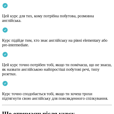
Цей курс для тих, кому потрібна побутова, розмовна
англійська.
Курс підійде тим, хто знає англійську на рівні elementary або
pre-intermediate.
Цей курс точно потрібен тобі, якщо ти помічаєш, що не знаєш,
як назвати англійською найпростіші побутові речі, типу
розетки.
Курс точно сподобається тобі, якщо ти хочеш трохи
підтягнути свою англійську для повсякденного спілкування.
Що отримаєш після курсу