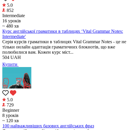
5.0
852
Intermediate
16 уроків
~ 480 хв
Курс англійської граматики в таблицях ‘Vital Grammar Notes:
Intermediate'
Серія курсів граматики в таблицях Vital Grammar Notes - це не
тільки онлайн адаптація граматичних блокнотів, що вже
полюбилися вам. Кожен курс міст...
504
UAH
Купити
5.0
729
Beginner
8 уроків
~ 120 хв
100 найважливіших базових англійських фраз