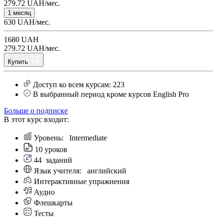
279.72 UAH/мес.
1 месяц
630 UAH/мес.
1680 UAH
279.72 UAH/мес.
Купить
Доступ ко всем курсам: 223
В выбранный период кроме курсов English Pro
Больше о подписке
В этот курс входит:
Уровень:
Intermediate
10 уроков
44
заданий
Язык учителя:
английский
Интерактивные упражнения
Аудио
Флешкарты
Тесты