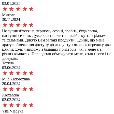
03.01.2025
Микола
30.11.2024
Не зупиняйтеся на першому сезоні, зробіть, будь ласка,
наступні сезони. Дуже класно вчити англійську за серіалами
та фільмами. Дякую Вам за такі продукти. Єдине, що мене
дратує обмеження доступу до аккаунту з якогось переляку два
компи, хоча я заходжу з більших пристроїв, які у мене є в
різних кімнатах. Навіщо так обмежувати мене, я так цього і не
зрозумів.
Тетяна
03.06.2024
Mila Zadorozhna
20.04.2024
Alexandra
02.02.2024
Vita Vladyka