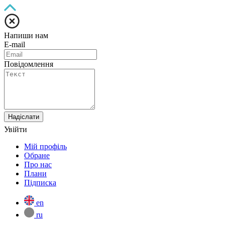
Напиши нам
E-mail
Повідомлення
Надіслати
Увійти
Мій профіль
Обране
Про нас
Плани
Підписка
en
ru