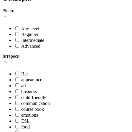
Рівень
Any level
Beginner
Intermediate
Аdvanced
Інтереси
Всі
appearance
art
business
child-friendly
communication
course book
emotions
ESL
food