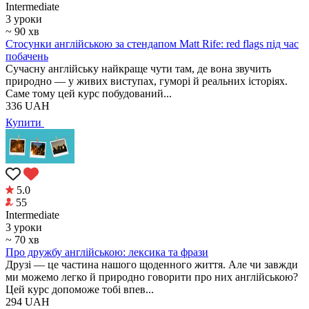
Intermediate
3 уроки
~ 90 хв
Стосунки англійською за стендапом Matt Rife: red flags під час
побачень
Сучасну англійську найкраще чути там, де вона звучить
природно — у живих виступах, гуморі й реальних історіях.
Саме тому цей курс побудований...
336
UAH
Купити
5.0
55
Intermediate
3 уроки
~ 70 хв
Про дружбу англійською: лексика та фрази
Друзі — це частина нашого щоденного життя. Але чи завжди
ми можемо легко й природно говорити про них англійською?
Цей курс допоможе тобі впев...
294
UAH