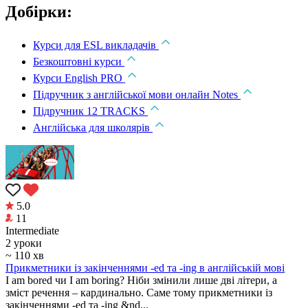
Добірки:
Курси для ESL викладачів
Безкоштовні курси
Курси English PRO
Підручник з англійської мови онлайн Notes
Підручник 12 TRACKS
Англійська для школярів
5.0
11
Intermediate
2 уроки
~ 110 хв
Прикметники із закінченнями -ed та -ing в англійській мові
I am bored чи I am boring? Ніби змінили лише дві літери, а
зміст речення – кардинально. Саме тому прикметники із
закінченнями -ed та -ing &nd...