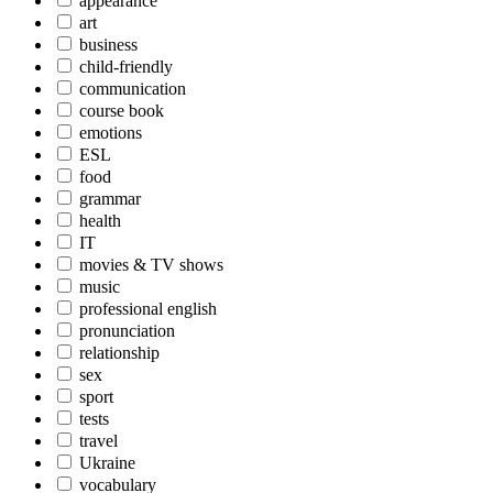
appearance
art
business
child-friendly
communication
course book
emotions
ESL
food
grammar
health
IT
movies & TV shows
music
professional english
pronunciation
relationship
sex
sport
tests
travel
Ukraine
vocabulary