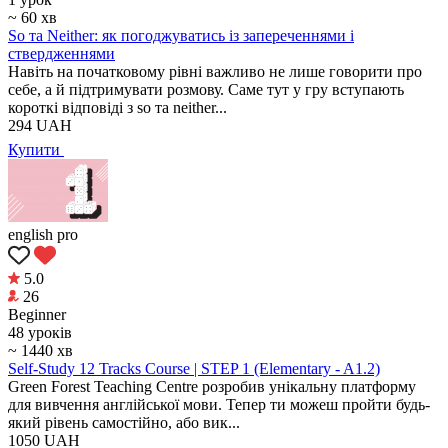
~ 60 хв
So та Neither: як погоджуватись із запереченнями і
ствердженнями
Навіть на початковому рівні важливо не лише говорити про
себе, а й підтримувати розмову. Саме тут у гру вступають
короткі відповіді з so та neither...
294
UAH
Купити
english pro
5.0
26
Beginner
48 уроків
~ 1440 хв
Self-Study 12 Tracks Course | STEP 1 (Elementary - A1.2)
Green Forest Teaching Centre розробив унікальну платформу
для вивчення англійської мови. Тепер ти можеш пройти будь-
який рівень самостійно, або вик...
1050
UAH