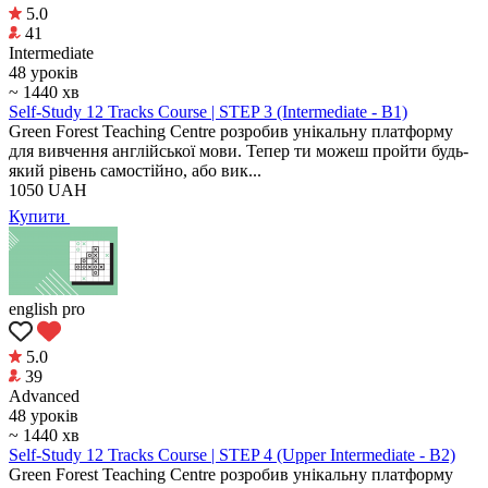
5.0
41
Intermediate
48 уроків
~ 1440 хв
Self-Study 12 Tracks Course | STEP 3 (Intermediate - B1)
Green Forest Teaching Centre розробив унікальну платформу
для вивчення англійської мови. Тепер ти можеш пройти будь-
який рівень самостійно, або вик...
1050
UAH
Купити
english pro
5.0
39
Аdvanced
48 уроків
~ 1440 хв
Self-Study 12 Tracks Course | STEP 4 (Upper Intermediate - B2)
Green Forest Teaching Centre розробив унікальну платформу