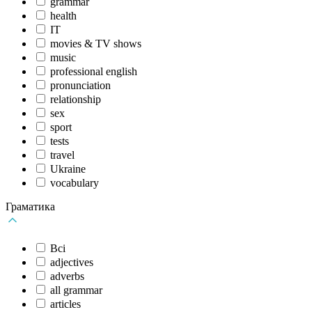
grammar
health
IT
movies & TV shows
music
professional english
pronunciation
relationship
sex
sport
tests
travel
Ukraine
vocabulary
Граматика
Всі
adjectives
adverbs
all grammar
articles