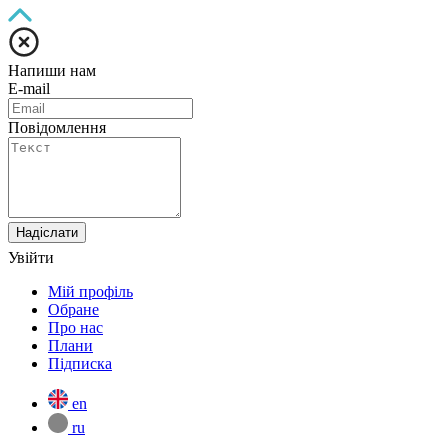
Напиши нам
E-mail
Повідомлення
Надіслати
Увійти
Мій профіль
Обране
Про нас
Плани
Підписка
en
ru