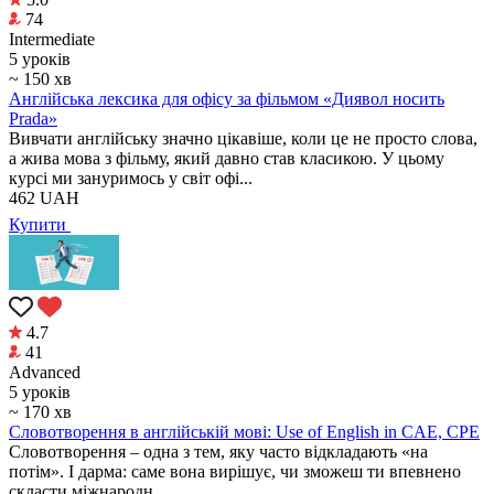
74
Intermediate
5 уроків
~ 150 хв
Англійська лексика для офісу за фільмом «Диявол носить
Prada»
Вивчати англійську значно цікавіше, коли це не просто слова,
а жива мова з фільму, який давно став класикою. У цьому
курсі ми зануримось у світ офі...
462
UAH
Купити
4.7
41
Аdvanced
5 уроків
~ 170 хв
Cловотворення в англійській мові: Use of English in CAE, CPE
Словотворення – одна з тем, яку часто відкладають «на
потім». І дарма: саме вона вирішує, чи зможеш ти впевнено
скласти міжнародн...