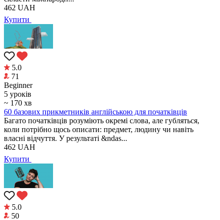
462
UAH
Купити
5.0
71
Beginner
5 уроків
~ 170 хв
60 базових прикметників англійською для початківців
Багато початківців розуміють окремі слова, але губляться,
коли потрібно щось описати: предмет, людину чи навіть
власні відчуття. У результаті &ndas...
462
UAH
Купити
5.0
50