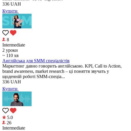
336
UAH
Купити
8
Intermediate
2 уроки
~ 110 хв
Англійська для SMM спеціалістів
Маркетинг давно говорить англійською. KPI, Call to Action,
brand awareness, market research – ці поняття звучать у
щоденній роботі SMM-спеціа...
336
UAH
Купити
5.0
26
Intermediate