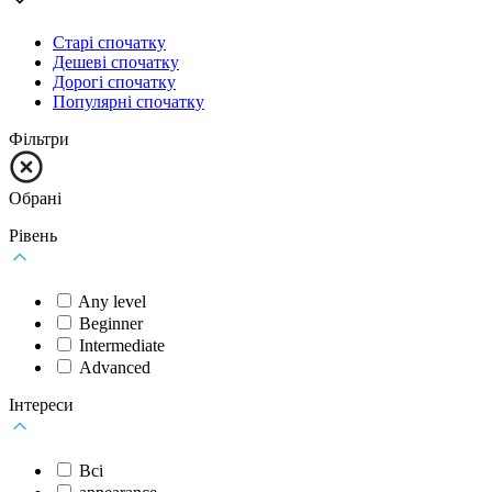
Старі спочатку
Дешеві спочатку
Дорогі спочатку
Популярні спочатку
Фільтри
Обрані
Рівень
Any level
Beginner
Intermediate
Аdvanced
Інтереси
Всі