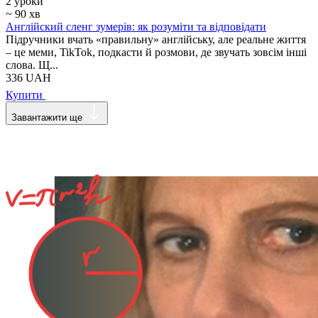
2 уроки
~ 90 хв
Англійский сленг зумерів: як розуміти та відповідати
Підручники вчать «правильну» англійську, але реальне життя
– це меми, TikTok, подкасти й розмови, де звучать зовсім інші
слова. Щ...
336
UAH
Купити
Завантажити ще