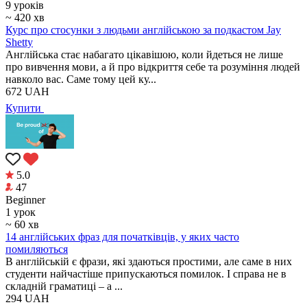
9 уроків
~ 420 хв
Курс про стосунки з людьми англійською за подкастом Jay
Shetty
Англійська стає набагато цікавішою, коли йдеться не лише
про вивчення мови, а й про відкриття себе та розуміння людей
навколо вас. Саме тому цей ку...
672
UAH
Купити
5.0
47
Beginner
1 урок
~ 60 хв
14 англійських фраз для початківців, у яких часто
помиляються
В англійській є фрази, які здаються простими, але саме в них
студенти найчастіше припускаються помилок. І справа не в
складній граматиці – а ...
294
UAH