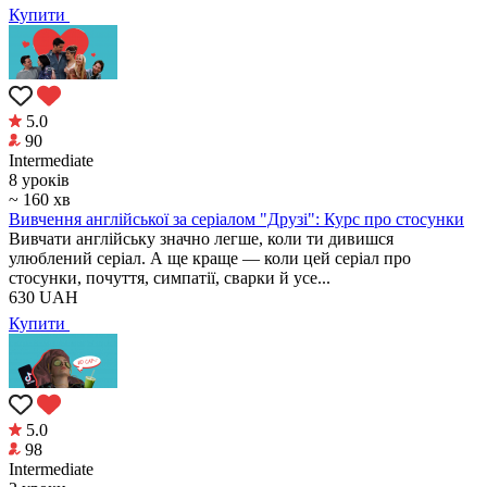
Купити
5.0
90
Intermediate
8 уроків
~ 160 хв
Вивчення англійської за серіалом "Друзі": Курс про стосунки
Вивчати англійську значно легше, коли ти дивишся
улюблений серіал. А ще краще — коли цей серіал про
стосунки, почуття, симпатії, сварки й усе...
630
UAH
Купити
5.0
98
Intermediate