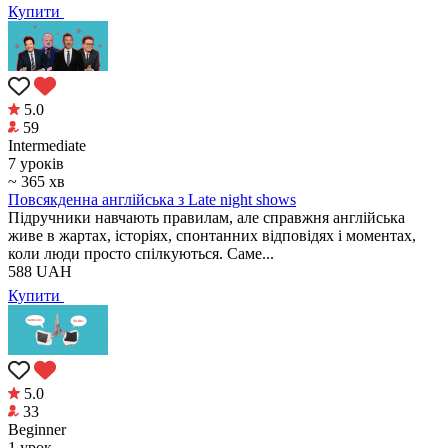
Купити
5.0
59
Intermediate
7 уроків
~ 365 хв
Повсякденна англійська з Late night shows
Підручники навчають правилам, але справжня англійська
живе в жартах, історіях, спонтанних відповідях і моментах,
коли люди просто спілкуються. Саме...
588
UAH
Купити
5.0
33
Beginner
1 урок