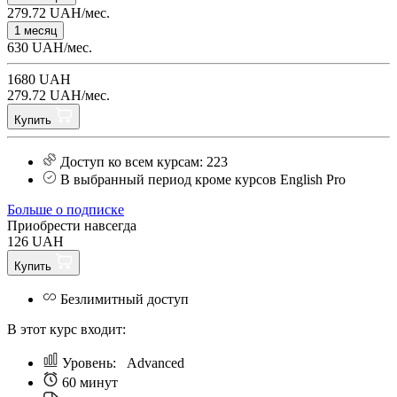
279.72 UAH/мес.
1 месяц
630 UAH/мес.
1680 UAH
279.72 UAH/мес.
Купить
Доступ ко всем курсам: 223
В выбранный период кроме курсов English Pro
Больше о подписке
Приобрести навсегда
126 UAH
Купить
Безлимитный доступ
В этот курс входит:
Уровень:
Аdvanced
60 минут