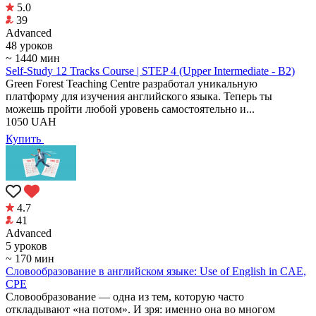
5.0
39
Аdvanced
48 уроков
~ 1440 мин
Self-Study 12 Tracks Course | STEP 4 (Upper Intermediate - B2)
Green Forest Teaching Centre разработал уникальную
платформу для изучения английского языка. Теперь ты
можешь пройти любой уровень самостоятельно и...
1050
UAH
Купить
4.7
41
Аdvanced
5 уроков
~ 170 мин
Словообразование в английском языке: Use of English in CAE,
CPE
Словообразование — одна из тем, которую часто
откладывают «на потом». И зря: именно она во многом