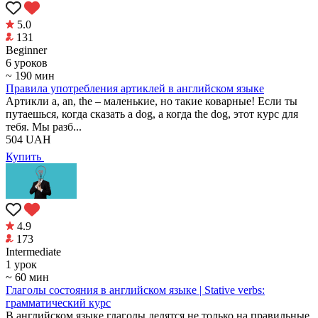
5.0
131
Beginner
6 уроков
~ 190 мин
Правила употребления артиклей в английском языке
Артикли a, an, the – маленькие, но такие коварные! Если ты
путаешься, когда сказать a dog, а когда the dog, этот курс для
тебя. Мы разб...
504
UAH
Купить
4.9
173
Intermediate
1 урок
~ 60 мин
Глаголы состояния в английском языке | Stative verbs:
грамматический курс
В английском языке глаголы делятся не только на правильные