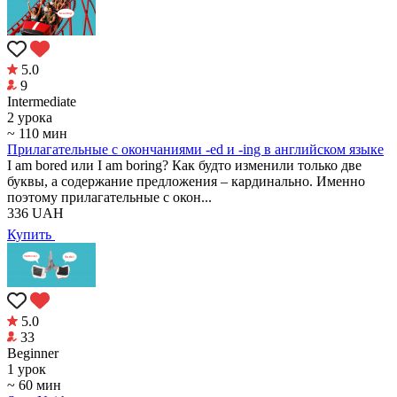
5.0
9
Intermediate
2 урока
~ 110 мин
Прилагательные с окончаниями -ed и -ing в английском языке
I am bored или I am boring? Как будто изменили только две
буквы, а содержание предложения – кардинально. Именно
поэтому прилагательные с окон...
336
UAH
Купить
5.0
33
Beginner
1 урок
~ 60 мин