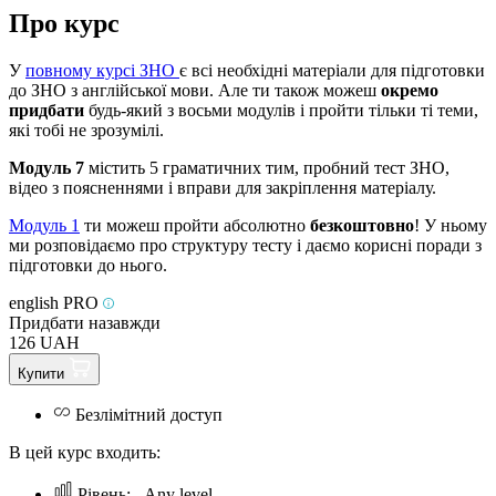
Про курс
У
повному курсі ЗНО
є всі необхідні матеріали для підготовки
до ЗНО з англійської мови. Але ти також можеш
окремо
придбати
будь-який з восьми модулів і пройти тільки ті теми,
які тобі не зрозумілі.
Модуль 7
 містить 5 граматичних тим, пробний тест ЗНО, 
відео з поясненнями і вправи для закріплення матеріалу.
Модуль 1
ти можеш пройти абсолютно
безкоштовно
! У ньому
ми розповідаємо про структуру тесту і даємо корисні поради з
підготовки до нього.
english PRO
Придбати назавжди
126 UAH
Купити
Безлімітний доступ
В цей курс входить:
Рівень:
Any level