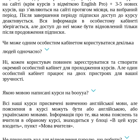
на сайті (крім курсів з відміткою English Pro) + 3-5 нових
курсів, що з’являються на сайті протягом місяця, на вибраний
період. Після завершення періоду підписки доступ до курсу
деактивується. Вся інформація в особистому кабінеті
зберігається, але доступ до неї може бути відновлений тільки
після продовження підписки.
Чи може одним особистим кабінетом користуватися декілька
людей одночасно?
Ні, кожен користувач повинен зареєструватися та створити
окремий особистий кабінет для проходження курсів. Але один
особистий кабінет працює на двох пристроях для вашої
зручності.
Якою мовою написані курси на booyya?
Всі наші курси присвячені вивченню англійської мови, але
пояснення в курсі можуть бути або англійською, або
українською мовами. Інформація про те, яка мова пояснень та
вчителя в обраному курсі, знаходиться у блоці «В цей курс
входить», пункт «Мова вчителя».
Не приходить код для відновлення паролю, що робити?