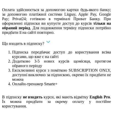
​Оплата здійснюється за допомогою картки будь-якого банку;
за допомогою платіжної системи Liqpay, Apple Pay, Google
Pay; Privat24; готівкою в терміналі Приват Банку. При
оформленні підписки ви купуєте доступ до курсів
тільки на
обраний період
. Для подовження терміну підписки потрібно
придбати її на сайті повторно.
Що входить в підписку?
Підписка передбачає доступ до користування всіма
курсами, що вже є на сайті
Додатково 3-5 нових курсів щомісяця, протягом
обраного періоду
Ексклюзивні курси з поміткою SUBSCRIPTION ONLY,
доступні виключно за підпискою, окремо їх придбати не
можна
Онлайн-тренажер Smarte+
​В підписку
не входять
курси, які мають відмітку
English Pro
.
Їх можна придбати за окрему оплату у постійне
користування.