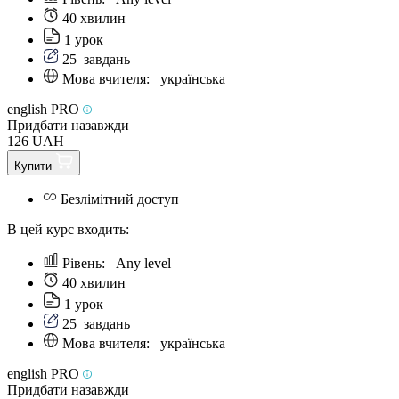
40 хвилин
1 урок
25
завдань
Мова вчителя:
українська
english PRO
Придбати назавжди
126 UAH
Купити
Безлімітний доступ
В цей курс входить:
Рівень:
Any level
40 хвилин
1 урок
25
завдань
Мова вчителя:
українська
english PRO
Придбати назавжди