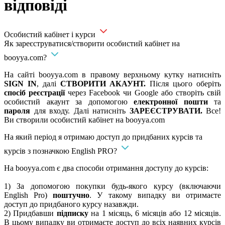
відповіді
Особистий кабінет і курси
Як зареєструватися/створити особистий кабінет на
booyya.com?
На сайті booyya.com в правому верхньому кутку натисніть
SIGN IN
, далі
СТВОРИТИ АКАУНТ.
Після цього оберіть
спосіб реєстрації
через Facebook чи Google або створіть свій
особистий акаунт за допомогою
електронної пошти
та
пароля
для входу. Далі натисніть
ЗАРЕЄСТРУВАТИ.
Все!
Ви створили особистий кабінет на booyya.com
На який період я отримаю доступ до придбаних курсів та
курсів з позначкою English PRO?
На booyya.com є два способи отримання доступу до курсів:
1) За допомогою покупки будь-якого курсу (включаючи
English Pro)
поштучно
. У такому випадку ви отримаєте
доступ до придбаного курсу назавжди.
2) Придбавши
підписку
на 1 місяць, 6 місяців або 12 місяців.
В цьому випадку ви отримаєте доступ до всіх наявних курсів