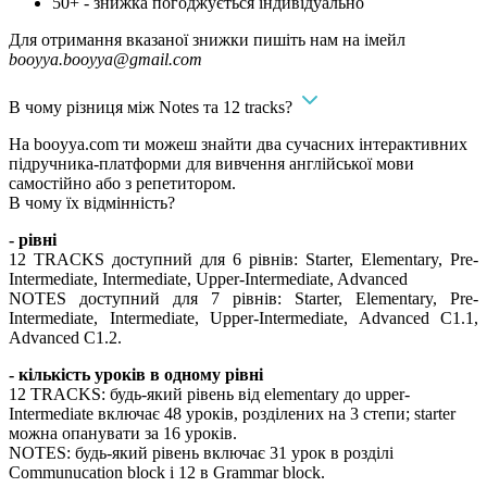
50+ - знижка погоджується індивідуально
Для отримання вказаної знижки пишіть нам на імейл
booyya.booyya@gmail.com
В чому різниця між Notes та 12 tracks?
На booyya.com ти можеш знайти два сучасних інтерактивних
підручника-платформи для вивчення англійської мови
самостійно або з репетитором.
В чому їх відмінність?
- рівні
12 TRACKS доступний для 6 рівнів: Starter, Elementary, Pre-
Intermediate, Intermediate, Upper-Intermediate, Advanced
NOTES доступний для 7 рівнів: Starter, Elementary, Pre-
Intermediate, Intermediate, Upper-Intermediate, Advanced C1.1,
Advanced C1.2.
- кількість уроків в одному рівні
12 TRACKS: будь-який рівень від elementary до upper-
Intermediate включає 48 уроків, розділених на 3 степи; starter
можна опанувати за 16 уроків.
NOTES: будь-який рівень включає 31 урок в розділі
Communucation block і 12 в Grammar block.