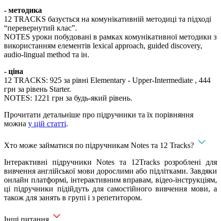
- методика
12 TRACKS базується на комунікативній методиці та підході
“перевернутий клаc”.
NOTES уроки побудовані в рамках комунікативної методики з
використанням елементів lexical approach, guided discovery,
audio-lingual method та ін.
- ціна
12 TRACKS: 925 за рівні Elementary - Upper-Intermediate , 444
грн за рівень Starter.
NOTES: 1221 грн за будь-який рівень.
Прочитати детальніше про підручники та їх порівняння
можна
у цій статті
.
Хто може займатися по підручникам Notes та 12 Tracks?
Інтерактивні підручники Notes та 12Tracks розроблені для
вивчення англійської мови дорослими або підлітками. Завдяки
онлайн платформі, інтерактивним вправам, відео-інструкціям,
ці підручники підійдуть для самостійного вивчення мови, а
також для занять в групі і з репетитором.
Інші питання