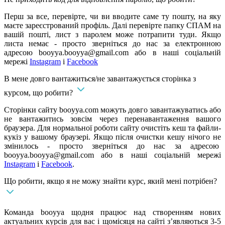
Перш за все, перевірте, чи ви вводите саме ту пошту, на яку
маєте зареєстрований профіль. Далі перевірте папку СПАМ на
вашій пошті, лист з паролем може потрапити туди. Якщо
листа немає - просто зверніться до нас за електронною
адресою
booyya.booyya@gmail.com
або в наші соціальній
мережі
Instagram
і
Facebook
В мене довго вантажиться/не завантажується сторінка з
курсом, що робити?
Сторінки сайту booyya.com можуть довго завантажуватись або
не вантажитись зовсім через перенавантаження вашого
браузера. Для нормальної роботи сайту очистіть кеш та файли-
кукіз у вашому браузері. Якщо після очистки кешу нічого не
змінилось - просто зверніться до нас за адресою
booyya.booyya@gmail.com
або в наші соціальній мережі
Instagram
і
Facebook
.
Що робити, якщо я не можу знайти курс, який мені потрібен?
Команда booyya щодня працює над створенням нових
актуальних курсів для вас і щомісяця на сайті з’являються 3-5