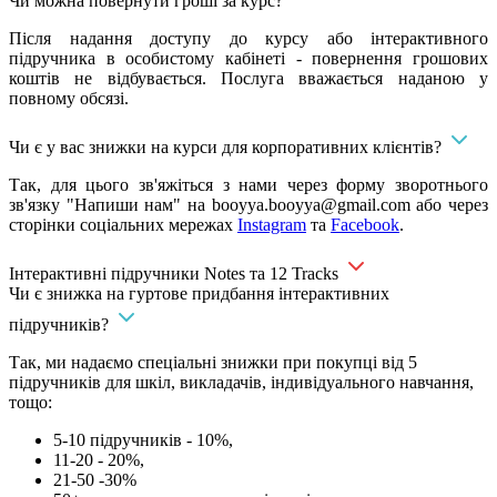
Чи можна повернути гроші за курс?
Після надання доступу до курсу або інтерактивного
підручника в особистому кабінеті - повернення грошових
коштів не відбувається. Послуга вважається наданою у
повному обсязі.
Чи є у вас знижки на курси для корпоративних клієнтів?
Так, для цього зв'яжіться з нами через форму зворотнього
зв'язку "Напиши нам" на
booyya.booyya@gmail.com
або через
сторінки соціальних мережах
Instagram
та
Facebook
.
Інтерактивні підручники Notes та 12 Tracks
Чи є знижка на гуртове придбання інтерактивних
підручників?
Так, ми надаємо спеціальні знижки при покупці від 5
підручників для шкіл, викладачів, індивідуального навчання,
тощо:
5-10 підручників - 10%,
11-20 - 20%,
21-50 -30%