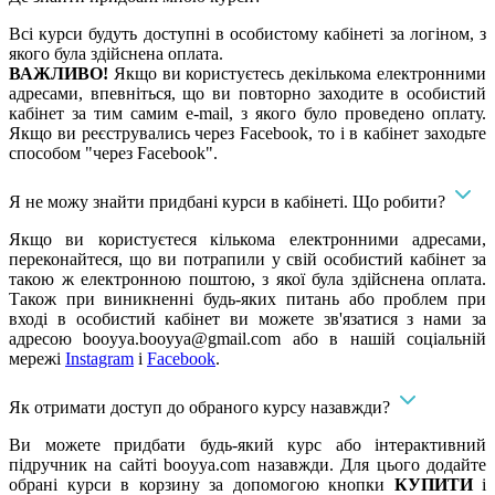
Всі курси будуть доступні в особистому кабінеті за логіном, з
якого була здійснена оплата.
ВАЖЛИВО!
Якщо ви користуєтесь декількома електронними
адресами, впевніться, що ви повторно заходите в особистий
кабінет за тим самим e-mail, з якого було проведено оплату.
Якщо ви реєструвались через Facebook, то і в кабінет заходьте
способом "через Facebook".
Я не можу знайти придбані курси в кабінеті. Що робити?
Якщо ви користуєтеся кількома електронними адресами,
переконайтеся, що ви потрапили у свій особистий кабінет за
такою ж електронною поштою, з якої була здійснена оплата.
Також при виникненні будь-яких питань або проблем при
вході в особистий кабінет ви можете зв'язатися з нами за
адресою
booyya.booyya@gmail.com
або в нашій соціальній
мережі
Instagram
і
Facebook
.
Як отримати доступ до обраного курсу назавжди?
Ви можете придбати будь-який курс або інтерактивний
підручник на сайті booyya.com назавжди. Для цього додайте
обрані курси в корзину за допомогою кнопки
КУПИТИ
і