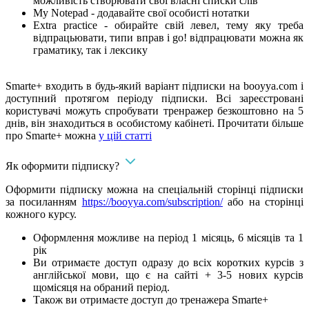
можливість створювати свої власні списки слів
My Notepad - додавайте свої особисті нотатки
Extra practice - обирайте свій левел, тему яку треба
відпрацьювати, типи вправ і go! відпрацювати можна як
граматику, так і лексику
Smarte+ входить в будь-який варіант підписки на booyya.com і
доступний протягом періоду підписки. Всі зареєстровані
користувачі можуть спробувати тренражер безкоштовно на 5
днів, він знаходиться в особистому кабінеті. Прочитати більше
про Smarte+ можна
у цій статті
Як оформити підписку?
Оформити підписку можна на спеціальній сторінці підписки
за посиланням
https://booyya.com/subscription/
або на сторінці
кожного курсу.
Оформлення можливе на період 1 місяць, 6 місяців та 1
рік
Ви отримаєте доступ одразу до всіх коротких курсів з
англійської мови, що є на сайті + 3-5 нових курсів
щомісяця на обраний період.
Також ви отримаєте доступ до тренажера Smarte+