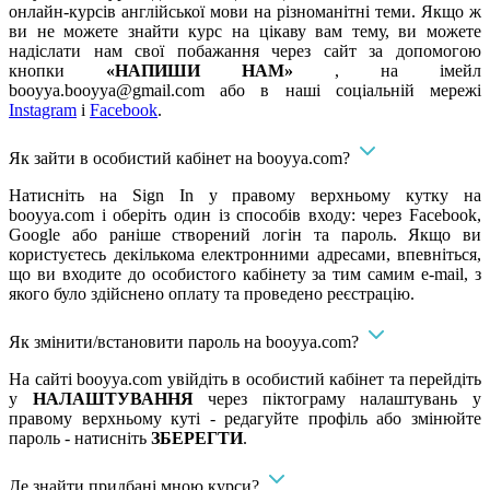
онлайн-курсів англійської мови на різноманітні теми. Якщо ж
ви не можете знайти курс на цікаву вам тему, ви можете
надіслати нам свої побажання через сайт за допомогою
кнопки
«НАПИШИ НАМ»
, на імейл
booyya.booyya@gmail.com
або в наші соціальній мережі
Instagram
і
Facebook
.
Як зайти в особистий кабінет на booyya.com?
Натисніть на Sign In у правому верхньому кутку на
booyya.com і оберіть один із способів входу: через Facebook,
Google або раніше створений логін та пароль. Якщо ви
користуєтесь декількома електронними адресами, впевніться,
що ви входите до особистого кабінету за тим самим e-mail, з
якого було здійснено оплату та проведено реєстрацію.
Як змінити/встановити пароль на booyya.com?
На сайті booyya.com увійдіть в особистий кабінет та перейдіть
у
НАЛАШТУВАННЯ
через піктограму налаштувань у
правому верхньому куті - редагуйте профіль або змінюйте
пароль - натисніть
ЗБЕРЕГТИ
.
Де знайти придбані мною курси?