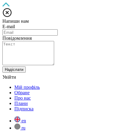
Напиши нам
E-mail
Повідомлення
Надіслати
Увійти
Мій профіль
Обране
Про нас
Плани
Підписка
en
ru